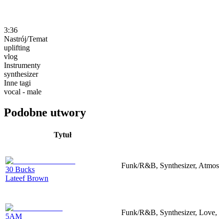
3:36
Nastrój/Temat
uplifting
vlog
Instrumenty
synthesizer
Inne tagi
vocal - male
Podobne utwory
Tytuł
Funk/R&B, Synthesizer, Atmosp
30 Bucks
Lateef Brown
Funk/R&B, Synthesizer, Love, 
5AM