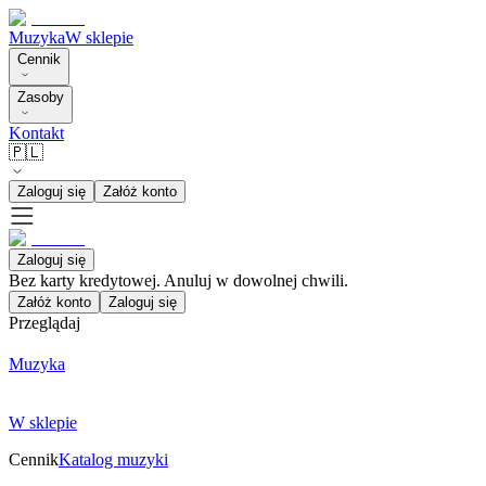
Muzyka
W sklepie
Cennik
Zasoby
Kontakt
🇵🇱
Zaloguj się
Załóż konto
Zaloguj się
Bez karty kredytowej. Anuluj w dowolnej chwili.
Załóż konto
Zaloguj się
Przeglądaj
Muzyka
W sklepie
Cennik
Katalog muzyki