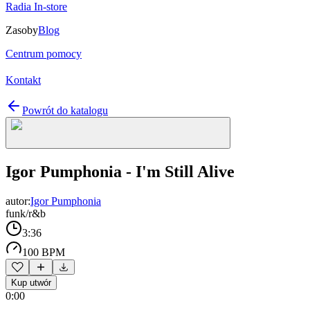
Radia In-store
Zasoby
Blog
Centrum pomocy
Kontakt
Powrót do katalogu
Igor Pumphonia - I'm Still Alive
autor:
Igor Pumphonia
funk/r&b
3:36
100 BPM
Kup utwór
0:00