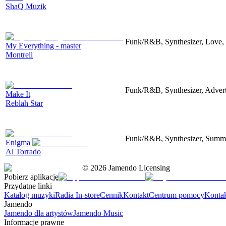
ShaQ Muzik
Funk/R&B, Synthesizer, Love, 
My Everything - master
Montrell
Funk/R&B, Synthesizer, Advert
Make It
Reblah Star
Funk/R&B, Synthesizer, Summer
Enigma
Al Torrado
©
2026
Jamendo Licensing
Pobierz aplikację
Przydatne linki
Katalog muzyki
Radia In-store
Cennik
Kontakt
Centrum pomocy
Konta
Jamendo
Jamendo dla artystów
Jamendo Music
Informacje prawne