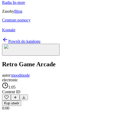
Radia In-store
Zasoby
Blog
Centrum pomocy
Kontakt
Powrót do katalogu
Retro Game Arcade
autor:
moodmode
electronic
1:05
Content ID
Kup utwór
0:00