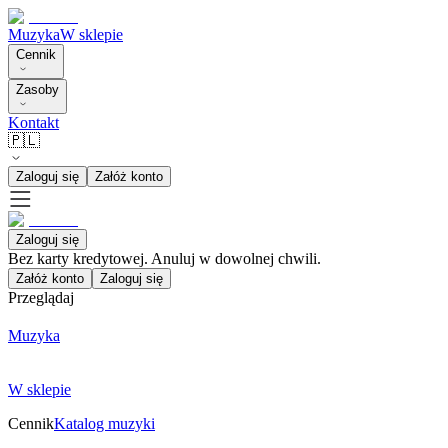
Muzyka
W sklepie
Cennik
Zasoby
Kontakt
🇵🇱
Zaloguj się
Załóż konto
Zaloguj się
Bez karty kredytowej. Anuluj w dowolnej chwili.
Załóż konto
Zaloguj się
Przeglądaj
Muzyka
W sklepie
Cennik
Katalog muzyki