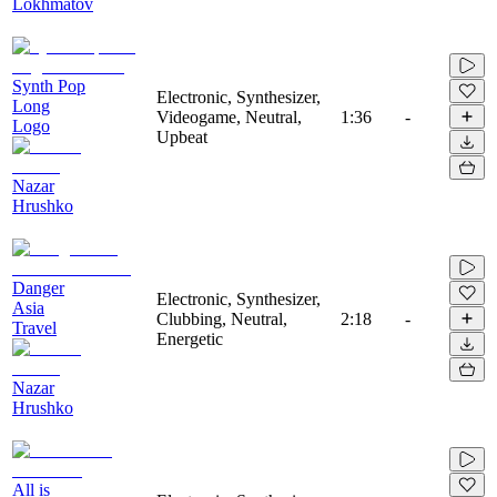
Lokhmatov
Synth Pop
Electronic, Synthesizer,
Long
Videogame, Neutral,
1:36
-
Logo
Upbeat
Nazar
Hrushko
Danger
Electronic, Synthesizer,
Asia
Clubbing, Neutral,
2:18
-
Travel
Energetic
Nazar
Hrushko
All is