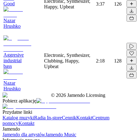
Electronic, Synthesizer,
Good
3:37
126
Happy, Upbeat
Nazar
Hrushko
Aggresive
Electronic, Synthesizer,
industrial
Clubbing, Happy,
2:18
128
bass
Upbeat
Nazar
Hrushko
©
2026
Jamendo Licensing
Pobierz aplikację
Przydatne linki
Katalog muzyki
Radia In-store
Cennik
Kontakt
Centrum
pomocy
Kontakt
Jamendo
Jamendo dla artystów
Jamendo Music