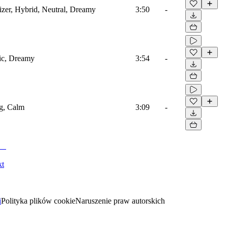
sizer, Hybrid, Neutral, Dreamy
3:50
-
gic, Dreamy
3:54
-
ng, Calm
3:09
-
kt
i
Polityka plików cookie
Naruszenie praw autorskich