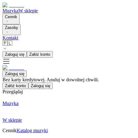
Muzyka
W sklepie
Cennik
Zasoby
Kontakt
🇵🇱
Zaloguj się
Załóż konto
Zaloguj się
Bez karty kredytowej. Anuluj w dowolnej chwili.
Załóż konto
Zaloguj się
Przeglądaj
Muzyka
W sklepie
Cennik
Katalog muzyki