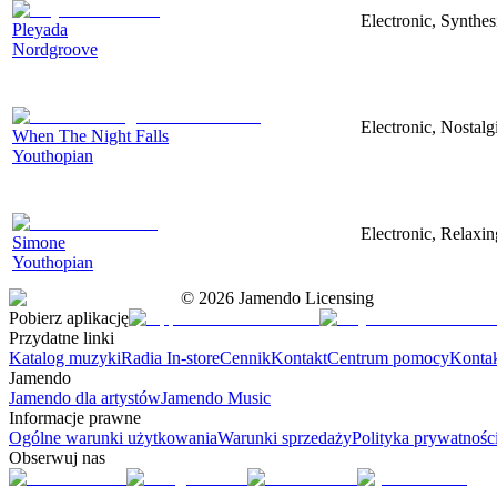
Electronic, Synthe
Pleyada
Nordgroove
Electronic, Nostal
When The Night Falls
Youthopian
Electronic, Relaxi
Simone
Youthopian
©
2026
Jamendo Licensing
Pobierz aplikację
Przydatne linki
Katalog muzyki
Radia In-store
Cennik
Kontakt
Centrum pomocy
Konta
Jamendo
Jamendo dla artystów
Jamendo Music
Informacje prawne
Ogólne warunki użytkowania
Warunki sprzedaży
Polityka prywatnośc
Obserwuj nas