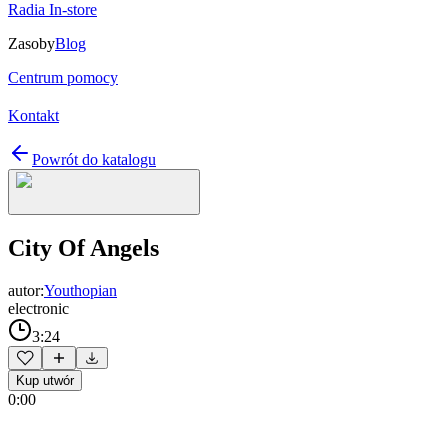
Radia In-store
Zasoby
Blog
Centrum pomocy
Kontakt
Powrót do katalogu
City Of Angels
autor:
Youthopian
electronic
3:24
Kup utwór
0:00