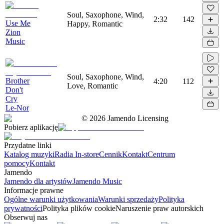
Soul, Saxophone, Wind,
2:32
142
Use Me
Happy, Romantic
Zion
Music
Soul, Saxophone, Wind,
Brother
4:20
112
Love, Romantic
Don't
Cry
Le-Nor
©
2026
Jamendo Licensing
Pobierz aplikację
Przydatne linki
Katalog muzyki
Radia In-store
Cennik
Kontakt
Centrum
pomocy
Kontakt
Jamendo
Jamendo dla artystów
Jamendo Music
Informacje prawne
Ogólne warunki użytkowania
Warunki sprzedaży
Polityka
prywatności
Polityka plików cookie
Naruszenie praw autorskich
Obserwuj nas