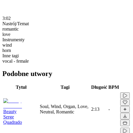
3:02
Nastrój/Temat
romantic
love
Instrumenty
wind
horn
Inne tagi
vocal - female
Podobne utwory
Tytuł
Tagi
Długość
BPM
Soul, Wind, Organ, Love,
2:13
-
Beauty
Neutral, Romantic
Serge
Quadrado