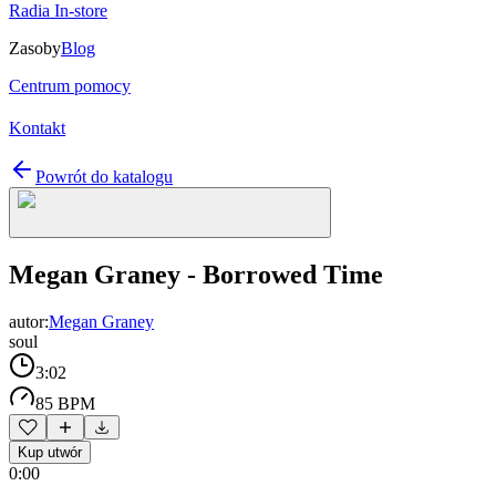
Radia In-store
Zasoby
Blog
Centrum pomocy
Kontakt
Powrót do katalogu
Megan Graney - Borrowed Time
autor:
Megan Graney
soul
3:02
85 BPM
Kup utwór
0:00