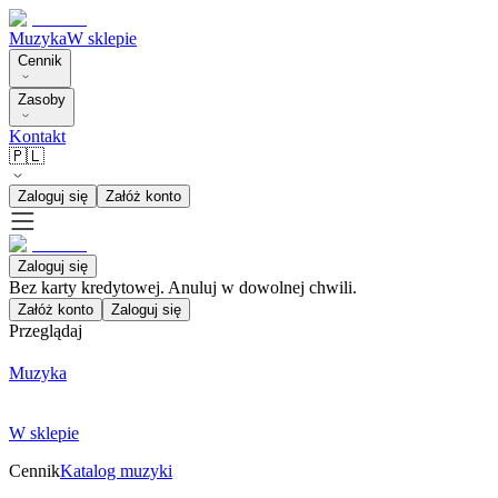
Muzyka
W sklepie
Cennik
Zasoby
Kontakt
🇵🇱
Zaloguj się
Załóż konto
Zaloguj się
Bez karty kredytowej. Anuluj w dowolnej chwili.
Załóż konto
Zaloguj się
Przeglądaj
Muzyka
W sklepie
Cennik
Katalog muzyki