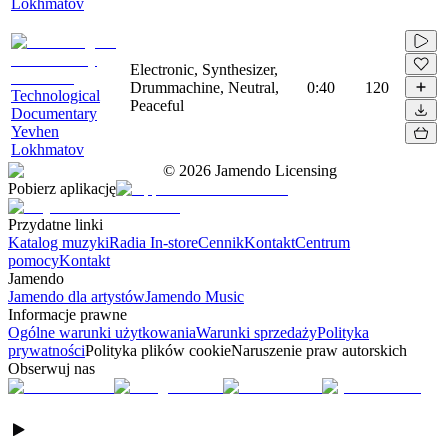
Lokhmatov
Electronic, Synthesizer,
Drummachine, Neutral,
0:40
120
Technological
Peaceful
Documentary
Yevhen
Lokhmatov
©
2026
Jamendo Licensing
Pobierz aplikację
Przydatne linki
Katalog muzyki
Radia In-store
Cennik
Kontakt
Centrum
pomocy
Kontakt
Jamendo
Jamendo dla artystów
Jamendo Music
Informacje prawne
Ogólne warunki użytkowania
Warunki sprzedaży
Polityka
prywatności
Polityka plików cookie
Naruszenie praw autorskich
Obserwuj nas