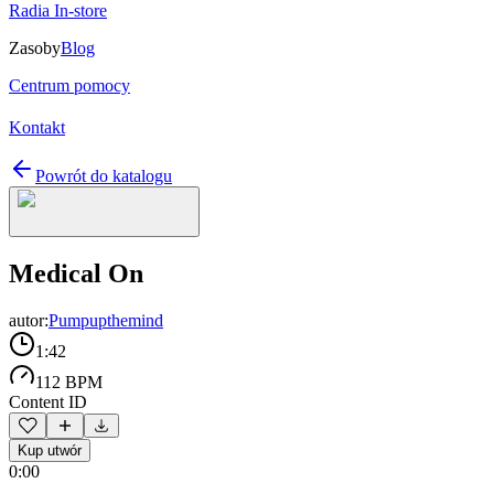
Radia In-store
Zasoby
Blog
Centrum pomocy
Kontakt
Powrót do katalogu
Medical On
autor:
Pumpupthemind
1:42
112 BPM
Content ID
Kup utwór
0:00