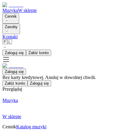
Muzyka
W sklepie
Cennik
Zasoby
Kontakt
🇵🇱
Zaloguj się
Załóż konto
Zaloguj się
Bez karty kredytowej. Anuluj w dowolnej chwili.
Załóż konto
Zaloguj się
Przeglądaj
Muzyka
W sklepie
Cennik
Katalog muzyki