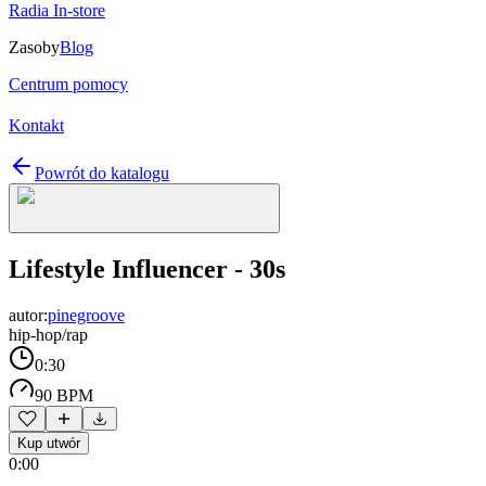
Radia In-store
Zasoby
Blog
Centrum pomocy
Kontakt
Powrót do katalogu
Lifestyle Influencer - 30s
autor:
pinegroove
hip-hop/rap
0:30
90 BPM
Kup utwór
0:00