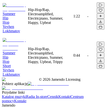
Hip-Hop/Rap,
Summer
Electroamplified,
1:22
-
Hip
Electricpiano, Summer,
Hop
Happy, Upbeat
Yevhen
Lokhmatov
Hip-Hop/Rap,
Summer
Electroamplified,
0:44
-
Hip
Electricpiano, Summer,
Hop
Happy, Upbeat, Trippy
Short
Yevhen
Lokhmatov
©
2026
Jamendo Licensing
Pobierz aplikację
Przydatne linki
Katalog muzyki
Radia In-store
Cennik
Kontakt
Centrum
pomocy
Kontakt
Jamendo