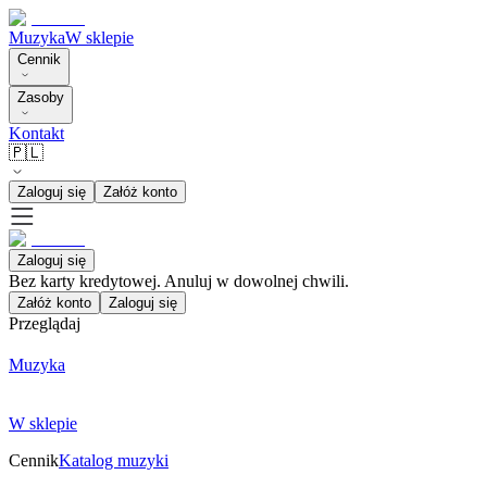
Muzyka
W sklepie
Cennik
Zasoby
Kontakt
🇵🇱
Zaloguj się
Załóż konto
Zaloguj się
Bez karty kredytowej. Anuluj w dowolnej chwili.
Załóż konto
Zaloguj się
Przeglądaj
Muzyka
W sklepie
Cennik
Katalog muzyki