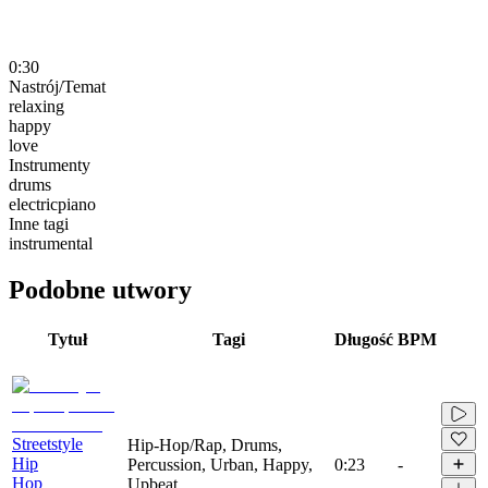
0:30
Nastrój/Temat
relaxing
happy
love
Instrumenty
drums
electricpiano
Inne tagi
instrumental
Podobne utwory
Tytuł
Tagi
Długość
BPM
Streetstyle
Hip-Hop/Rap, Drums,
Hip
Percussion, Urban, Happy,
0:23
-
Hop
Upbeat