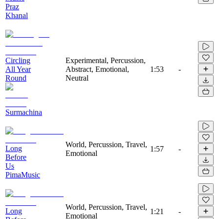
Praz
Khanal
Circling
Experimental, Percussion,
All Year
Abstract, Emotional,
1:53
-
Round
Neutral
Surmachina
World, Percussion, Travel,
Long
1:57
-
Emotional
Before
Us
PimaMusic
World, Percussion, Travel,
Long
1:21
-
Emotional