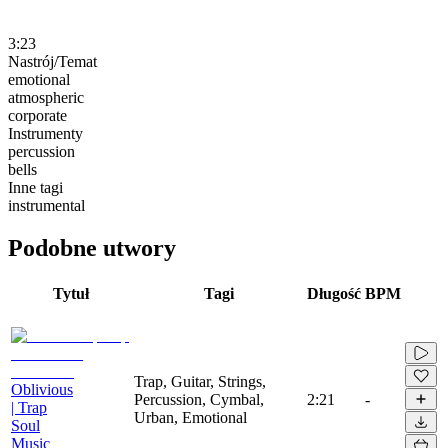
3:23
Nastrój/Temat
emotional
atmospheric
corporate
Instrumenty
percussion
bells
Inne tagi
instrumental
Podobne utwory
Tytuł
Tagi
Długość
BPM
Trap, Guitar, Strings,
Oblivious
Percussion, Cymbal,
2:21
-
| Trap
Urban, Emotional
Soul
Music