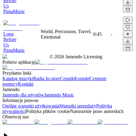
Before
Us
PimaMusic
World, Percussion, Travel,
Long
0:45
-
Emotional
Before
Us
PimaMusic
©
2026
Jamendo Licensing
Pobierz aplikację
Przydatne linki
Katalog muzyki
Radia In-store
Cennik
Kontakt
Centrum
pomocy
Kontakt
Jamendo
Jamendo dla artystów
Jamendo Music
Informacje prawne
Ogólne warunki użytkowania
Warunki sprzedaży
Polityka
prywatności
Polityka plików cookie
Naruszenie praw autorskich
Obserwuj nas