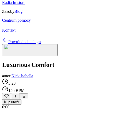
Radia In-store
Zasoby
Blog
Centrum pomocy
Kontakt
Powrót do katalogu
Luxurious Comfort
autor:
Nick Isabella
3:23
146 BPM
Kup utwór
0:00