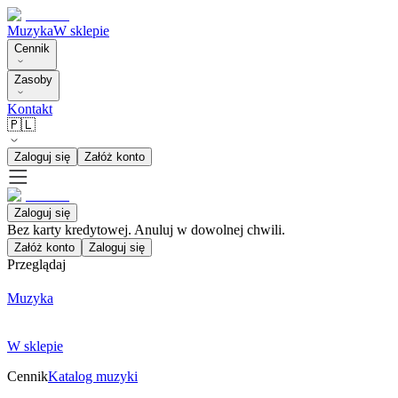
Muzyka
W sklepie
Cennik
Zasoby
Kontakt
🇵🇱
Zaloguj się
Załóż konto
Zaloguj się
Bez karty kredytowej. Anuluj w dowolnej chwili.
Załóż konto
Zaloguj się
Przeglądaj
Muzyka
W sklepie
Cennik
Katalog muzyki