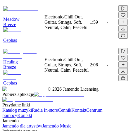
Electronic/Chill Out,
Meadow
Guitar, Strings, Soft,
1:59
-
Breeze
Neutral, Calm, Peaceful
Cephas
Electronic/Chill Out,
Healing
Guitar, Strings, Soft,
2:06
-
Breeze
Neutral, Calm, Peaceful
Cephas
©
2026
Jamendo Licensing
Pobierz aplikację
Przydatne linki
Katalog muzyki
Radia In-store
Cennik
Kontakt
Centrum
pomocy
Kontakt
Jamendo
Jamendo dla artystów
Jamendo Music