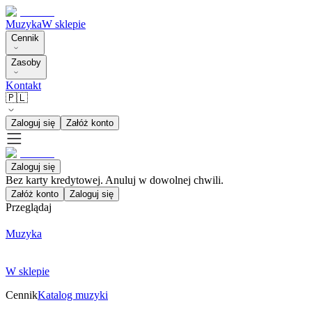
Muzyka
W sklepie
Cennik
Zasoby
Kontakt
🇵🇱
Zaloguj się
Załóż konto
Zaloguj się
Bez karty kredytowej. Anuluj w dowolnej chwili.
Załóż konto
Zaloguj się
Przeglądaj
Muzyka
W sklepie
Cennik
Katalog muzyki