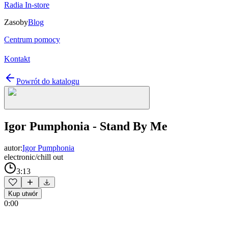
Radia In-store
Zasoby
Blog
Centrum pomocy
Kontakt
Powrót do katalogu
Igor Pumphonia - Stand By Me
autor:
Igor Pumphonia
electronic/chill out
3:13
Kup utwór
0:00