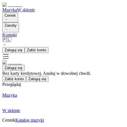
Muzyka
W sklepie
Cennik
Zasoby
Kontakt
🇵🇱
Zaloguj się
Załóż konto
Zaloguj się
Bez karty kredytowej. Anuluj w dowolnej chwili.
Załóż konto
Zaloguj się
Przeglądaj
Muzyka
W sklepie
Cennik
Katalog muzyki