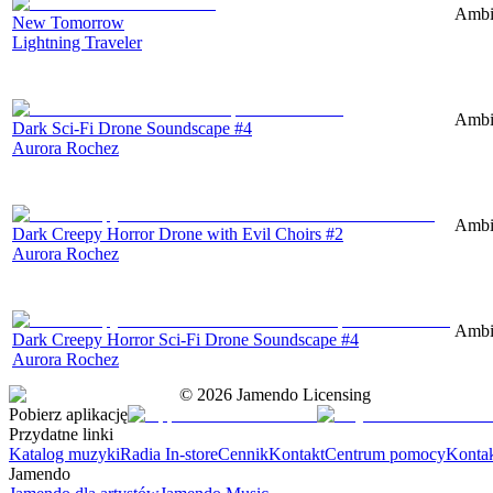
Ambie
New Tomorrow
Lightning Traveler
Ambie
Dark Sci-Fi Drone Soundscape #4
Aurora Rochez
Ambie
Dark Creepy Horror Drone with Evil Choirs #2
Aurora Rochez
Ambie
Dark Creepy Horror Sci-Fi Drone Soundscape #4
Aurora Rochez
©
2026
Jamendo Licensing
Pobierz aplikację
Przydatne linki
Katalog muzyki
Radia In-store
Cennik
Kontakt
Centrum pomocy
Konta
Jamendo