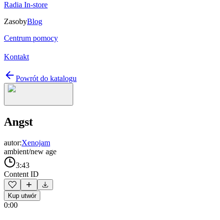
Radia In-store
Zasoby
Blog
Centrum pomocy
Kontakt
Powrót do katalogu
Angst
autor:
Xenojam
ambient/new age
3:43
Content ID
Kup utwór
0:00