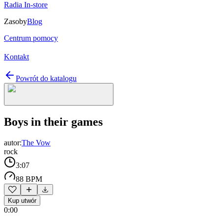
Radia In-store
Zasoby
Blog
Centrum pomocy
Kontakt
Powrót do katalogu
Boys in their games
autor:
The Vow
rock
3:07
88 BPM
Kup utwór
0:00