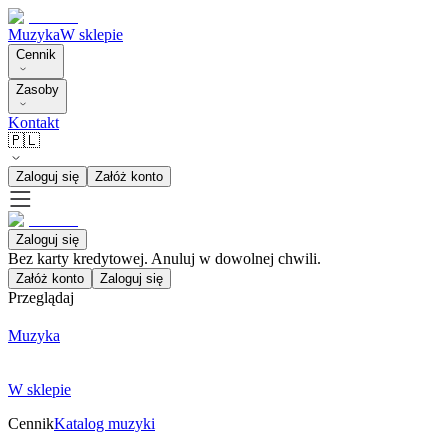
Muzyka
W sklepie
Cennik
Zasoby
Kontakt
🇵🇱
Zaloguj się
Załóż konto
Zaloguj się
Bez karty kredytowej. Anuluj w dowolnej chwili.
Załóż konto
Zaloguj się
Przeglądaj
Muzyka
W sklepie
Cennik
Katalog muzyki