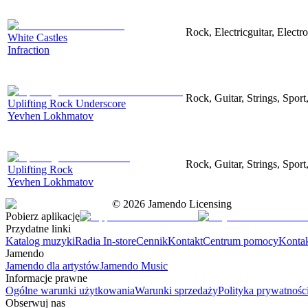
Rock, Electricguitar, Elect
White Castles
Infraction
Rock, Guitar, Strings, Sport
Uplifting Rock Underscore
Yevhen Lokhmatov
Rock, Guitar, Strings, Sport
Uplifting Rock
Yevhen Lokhmatov
©
2026
Jamendo Licensing
Pobierz aplikację
Przydatne linki
Katalog muzyki
Radia In-store
Cennik
Kontakt
Centrum pomocy
Konta
Jamendo
Jamendo dla artystów
Jamendo Music
Informacje prawne
Ogólne warunki użytkowania
Warunki sprzedaży
Polityka prywatnośc
Obserwuj nas