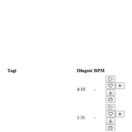
Tagi
Długość
BPM
4:10
-
1:31
-