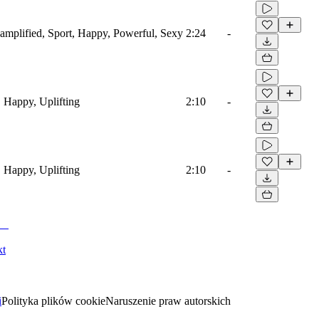
roamplified, Sport, Happy, Powerful, Sexy
2:24
-
, Happy, Uplifting
2:10
-
, Happy, Uplifting
2:10
-
kt
i
Polityka plików cookie
Naruszenie praw autorskich