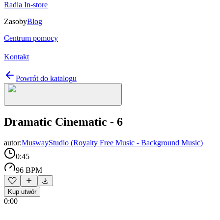
Radia In-store
Zasoby
Blog
Centrum pomocy
Kontakt
Powrót do katalogu
Dramatic Cinematic - 6
autor:
MuswayStudio (Royalty Free Music - Background Music)
0:45
96 BPM
Kup utwór
0:00