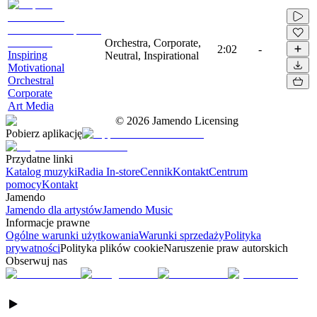
Orchestra, Corporate,
2:02
-
Inspiring
Neutral, Inspirational
Motivational
Orchestral
Corporate
Art Media
©
2026
Jamendo Licensing
Pobierz aplikację
Przydatne linki
Katalog muzyki
Radia In-store
Cennik
Kontakt
Centrum
pomocy
Kontakt
Jamendo
Jamendo dla artystów
Jamendo Music
Informacje prawne
Ogólne warunki użytkowania
Warunki sprzedaży
Polityka
prywatności
Polityka plików cookie
Naruszenie praw autorskich
Obserwuj nas