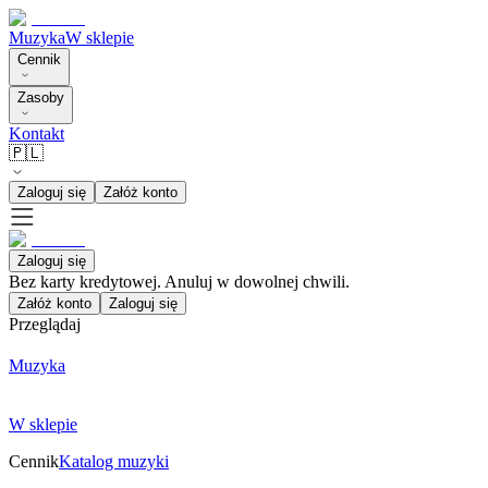
Muzyka
W sklepie
Cennik
Zasoby
Kontakt
🇵🇱
Zaloguj się
Załóż konto
Zaloguj się
Bez karty kredytowej. Anuluj w dowolnej chwili.
Załóż konto
Zaloguj się
Przeglądaj
Muzyka
W sklepie
Cennik
Katalog muzyki