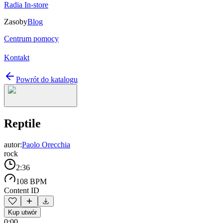
Radia In-store
Zasoby
Blog
Centrum pomocy
Kontakt
Powrót do katalogu
Reptile
autor:
Paolo Orecchia
rock
2:36
108 BPM
Content ID
Kup utwór
0:00