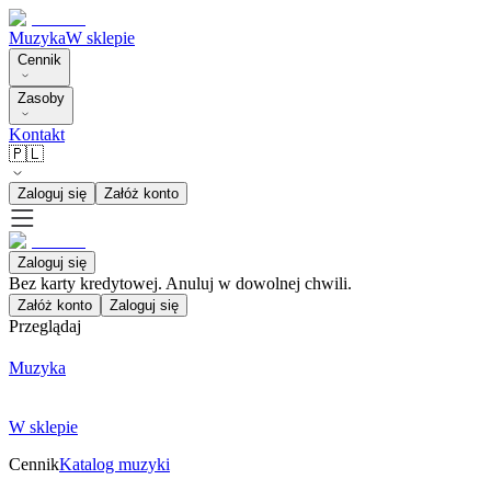
Muzyka
W sklepie
Cennik
Zasoby
Kontakt
🇵🇱
Zaloguj się
Załóż konto
Zaloguj się
Bez karty kredytowej. Anuluj w dowolnej chwili.
Załóż konto
Zaloguj się
Przeglądaj
Muzyka
W sklepie
Cennik
Katalog muzyki