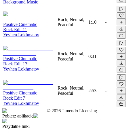
Background Music
Rock, Neutral,
1:10
-
Positive Cinematic
Peaceful
Rock Edit 11
Yevhen Lokhmatov
Rock, Neutral,
0:31
-
Positive Cinematic
Peaceful
Rock Edit 13
Yevhen Lokhmatov
Rock, Neutral,
2:53
-
Positive Cinematic
Peaceful
Rock Edit 7
Yevhen Lokhmatov
©
2026
Jamendo Licensing
Pobierz aplikację
Przydatne linki