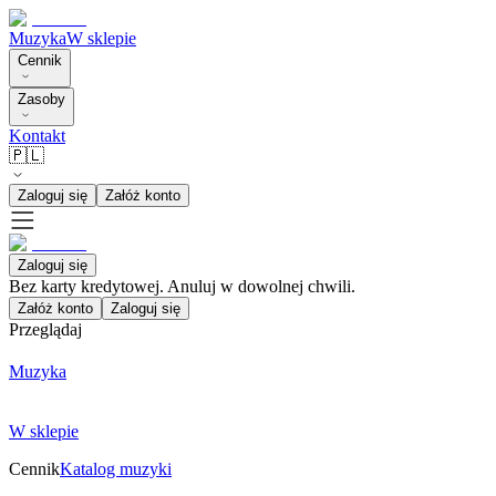
Muzyka
W sklepie
Cennik
Zasoby
Kontakt
🇵🇱
Zaloguj się
Załóż konto
Zaloguj się
Bez karty kredytowej. Anuluj w dowolnej chwili.
Załóż konto
Zaloguj się
Przeglądaj
Muzyka
W sklepie
Cennik
Katalog muzyki