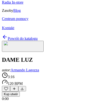
Radia In-store
Zasoby
Blog
Centrum pomocy
Kontakt
Powrót do katalogu
DAME LUZ
autor:
Armando Lagozza
3:16
120 BPM
Kup utwór
0:00