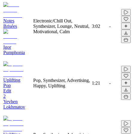
Notes
Electronic/Chill Out,
Brisées
Synthesizer, Lounge, Neutral,
3:02
-
Motivational, Calm
Igor
Pumphonia
Uplifting
Pop, Synthesizer, Advertising,
1:21
-
Pop
Happy, Uplifting
Edit
2
Yevhen
Lokhmatov