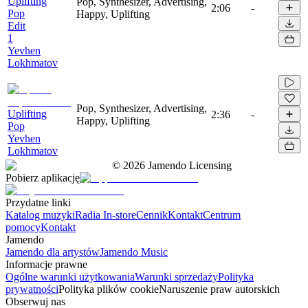
Uplifting
Pop, Synthesizer, Advertising,
2:06
-
Pop
Happy, Uplifting
Edit
1
Yevhen
Lokhmatov
Pop, Synthesizer, Advertising,
Uplifting
2:36
-
Happy, Uplifting
Pop
Yevhen
Lokhmatov
©
2026
Jamendo Licensing
Pobierz aplikację
Przydatne linki
Katalog muzyki
Radia In-store
Cennik
Kontakt
Centrum
pomocy
Kontakt
Jamendo
Jamendo dla artystów
Jamendo Music
Informacje prawne
Ogólne warunki użytkowania
Warunki sprzedaży
Polityka
prywatności
Polityka plików cookie
Naruszenie praw autorskich
Obserwuj nas