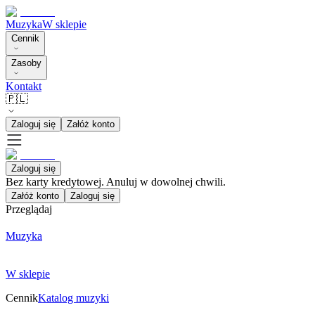
Muzyka
W sklepie
Cennik
Zasoby
Kontakt
🇵🇱
Zaloguj się
Załóż konto
Zaloguj się
Bez karty kredytowej. Anuluj w dowolnej chwili.
Załóż konto
Zaloguj się
Przeglądaj
Muzyka
W sklepie
Cennik
Katalog muzyki