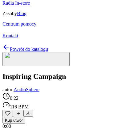
Radia In-store
Zasoby
Blog
Centrum pomocy
Kontakt
Powrót do katalogu
Inspiring Campaign
autor:
AudioSphere
0:22
116 BPM
Kup utwór
0:00