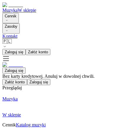
Muzyka
W sklepie
Cennik
Zasoby
Kontakt
🇵🇱
Zaloguj się
Załóż konto
Zaloguj się
Bez karty kredytowej. Anuluj w dowolnej chwili.
Załóż konto
Zaloguj się
Przeglądaj
Muzyka
W sklepie
Cennik
Katalog muzyki