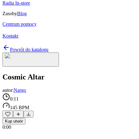
Radia In-store
Zasoby
Blog
Centrum pomocy
Kontakt
Powrót do katalogu
Cosmic Altar
autor:
Nargo
0:11
145 BPM
Kup utwór
0:00