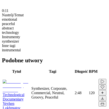
0:11
Nastrój/Temat
emotional
peaceful
abstract
technology
Instrumenty
synthesizer
Inne tagi
instrumental
Podobne utwory
Tytuł
Tagi
Długość
BPM
Synthesizer, Corporate,
Commercial, Neutral,
2:48
120
Technological
Groovy, Peaceful
Documentary
Yevhen
Lokhmatov