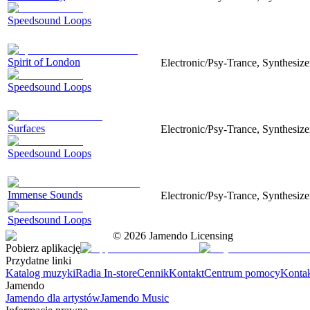
Speedsound Loops
Spirit of London
Electronic/Psy-Trance, Synthesize
Speedsound Loops
Surfaces
Electronic/Psy-Trance, Synthesize
Speedsound Loops
Immense Sounds
Electronic/Psy-Trance, Synthesiz
Speedsound Loops
©
2026
Jamendo Licensing
Pobierz aplikację
Przydatne linki
Katalog muzyki
Radia In-store
Cennik
Kontakt
Centrum pomocy
Konta
Jamendo
Jamendo dla artystów
Jamendo Music