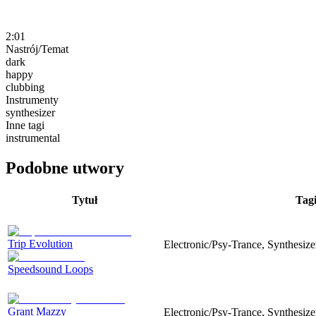
2:01
Nastrój/Temat
dark
happy
clubbing
Instrumenty
synthesizer
Inne tagi
instrumental
Podobne utwory
Tytuł
Tag
Trip Evolution
Electronic/Psy-Trance, Synthesize
Speedsound Loops
Grant Mazzy
Electronic/Psy-Trance, Synthesize