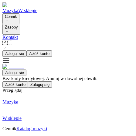
Muzyka
W sklepie
Cennik
Zasoby
Kontakt
🇵🇱
Zaloguj się
Załóż konto
Zaloguj się
Bez karty kredytowej. Anuluj w dowolnej chwili.
Załóż konto
Zaloguj się
Przeglądaj
Muzyka
W sklepie
Cennik
Katalog muzyki