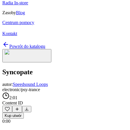
Radia In-store
Zasoby
Blog
Centrum pomocy
Kontakt
Powrót do katalogu
Syncopate
autor:
Speedsound Loops
electronic/psy-trance
2:01
Content ID
Kup utwór
0:00