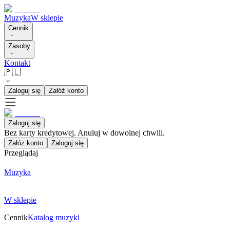
Muzyka
W sklepie
Cennik
Zasoby
Kontakt
🇵🇱
Zaloguj się
Załóż konto
Zaloguj się
Bez karty kredytowej. Anuluj w dowolnej chwili.
Załóż konto
Zaloguj się
Przeglądaj
Muzyka
W sklepie
Cennik
Katalog muzyki