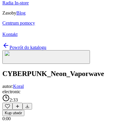
Radia In-store
Zasoby
Blog
Centrum pomocy
Kontakt
Powrót do katalogu
CYBERPUNK_Neon_Vaporwave
autor:
Koral
electronic
2:33
Kup utwór
0:00