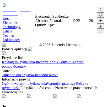
Electronic, Synthesizer,
Epic
Abstract, Neutral,
0:22
128
Electronic
Quirky, Epic
Technology
Edit 8
Yevhen
Lokhmatov
©
2026
Jamendo Licensing
Pobierz aplikację
Przydatne linki
Katalog muzyki
Radia In-store
Cennik
Kontakt
Centrum
pomocy
Kontakt
Jamendo
Jamendo dla artystów
Jamendo Music
Informacje prawne
Ogólne warunki użytkowania
Warunki sprzedaży
Polityka
prywatności
Polityka plików cookie
Naruszenie praw autorskich
Obserwuj nas