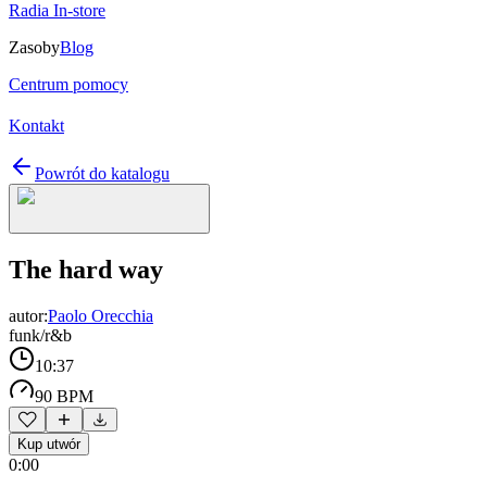
Radia In-store
Zasoby
Blog
Centrum pomocy
Kontakt
Powrót do katalogu
The hard way
autor:
Paolo Orecchia
funk/r&b
10:37
90 BPM
Kup utwór
0:00