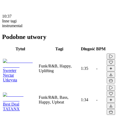
10:37
Inne tagi
instrumental
Podobne utwory
Tytuł
Tagi
Długość
BPM
Funk/R&B, Happy,
1:35
-
Sweeter
Uplifting
Nectar
Utkrysta
Funk/R&B, Bass,
1:34
-
Happy, Upbeat
Best Deal
TATANX