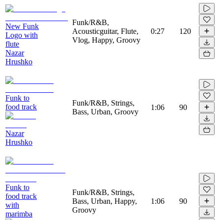
Funk/R&B,
New Funk
Acousticguitar, Flute,
0:27
120
Logo with
Vlog, Happy, Groovy
flute
Nazar
Hrushko
Funk to
Funk/R&B, Strings,
food track
1:06
90
Bass, Urban, Groovy
Nazar
Hrushko
Funk to
Funk/R&B, Strings,
food track
Bass, Urban, Happy,
1:06
90
with
Groovy
marimba