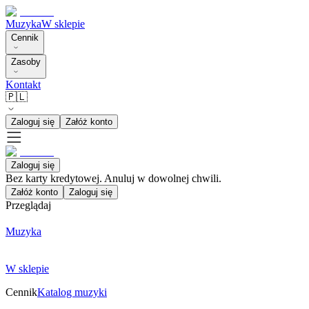
Muzyka
W sklepie
Cennik
Zasoby
Kontakt
🇵🇱
Zaloguj się
Załóż konto
Zaloguj się
Bez karty kredytowej. Anuluj w dowolnej chwili.
Załóż konto
Zaloguj się
Przeglądaj
Muzyka
W sklepie
Cennik
Katalog muzyki