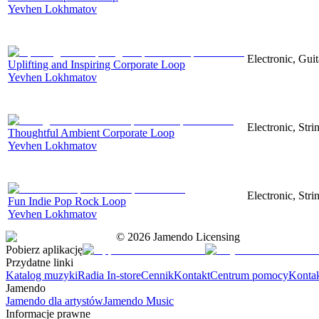
Yevhen Lokhmatov
Electronic, Gui
Uplifting and Inspiring Corporate Loop
Yevhen Lokhmatov
Electronic, Stri
Thoughtful Ambient Corporate Loop
Yevhen Lokhmatov
Electronic, Stri
Fun Indie Pop Rock Loop
Yevhen Lokhmatov
©
2026
Jamendo Licensing
Pobierz aplikację
Przydatne linki
Katalog muzyki
Radia In-store
Cennik
Kontakt
Centrum pomocy
Konta
Jamendo
Jamendo dla artystów
Jamendo Music
Informacje prawne