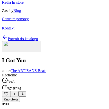
Radia In-store
Zasoby
Blog
Centrum pomocy
Kontakt
Powrót do katalogu
I Got You
autor:
The ARTISANS Beats
electronic
3:43
87 BPM
Kup utwór
0:00