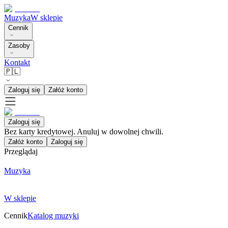
Muzyka
W sklepie
Cennik
Zasoby
Kontakt
🇵🇱
Zaloguj się
Załóż konto
Zaloguj się
Bez karty kredytowej. Anuluj w dowolnej chwili.
Załóż konto
Zaloguj się
Przeglądaj
Muzyka
W sklepie
Cennik
Katalog muzyki