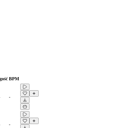
gość
BPM
4
-
4
-