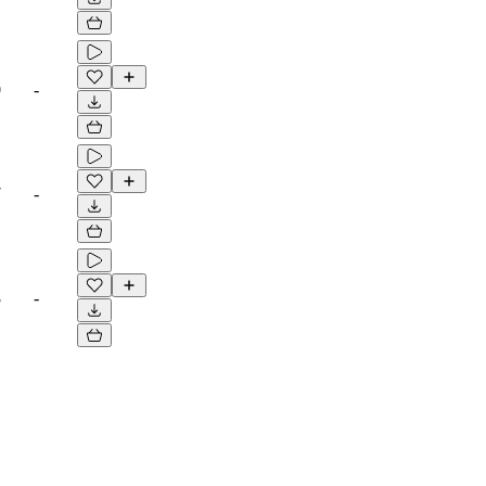
0
-
7
-
8
-