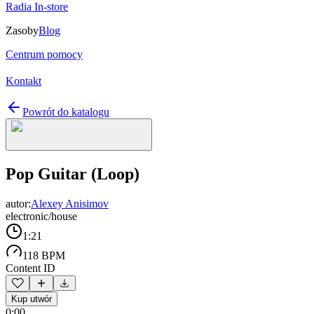
Radia In-store
Zasoby
Blog
Centrum pomocy
Kontakt
Powrót do katalogu
Pop Guitar (Loop)
autor:
Alexey Anisimov
electronic/house
1:21
118 BPM
Content ID
Kup utwór
0:00