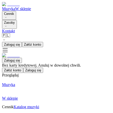
Muzyka
W sklepie
Cennik
Zasoby
Kontakt
🇵🇱
Zaloguj się
Załóż konto
Zaloguj się
Bez karty kredytowej. Anuluj w dowolnej chwili.
Załóż konto
Zaloguj się
Przeglądaj
Muzyka
W sklepie
Cennik
Katalog muzyki