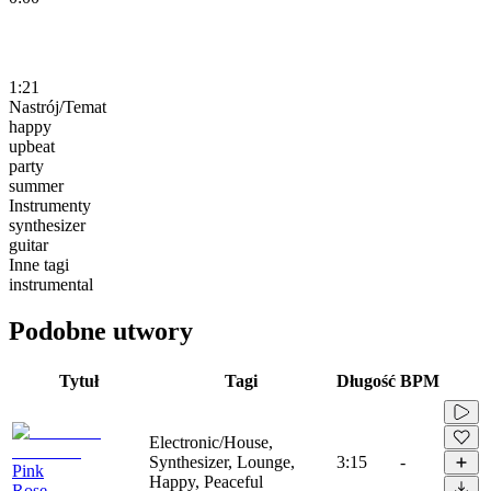
1:21
Nastrój/Temat
happy
upbeat
party
summer
Instrumenty
synthesizer
guitar
Inne tagi
instrumental
Podobne utwory
Tytuł
Tagi
Długość
BPM
Electronic/House,
Synthesizer, Lounge,
3:15
-
Pink
Happy, Peaceful
Rose