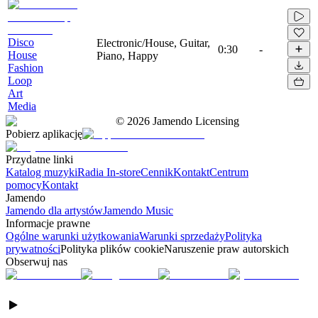
Disco
Electronic/House, Guitar,
0:30
-
House
Piano, Happy
Fashion
Loop
Art
Media
©
2026
Jamendo Licensing
Pobierz aplikację
Przydatne linki
Katalog muzyki
Radia In-store
Cennik
Kontakt
Centrum
pomocy
Kontakt
Jamendo
Jamendo dla artystów
Jamendo Music
Informacje prawne
Ogólne warunki użytkowania
Warunki sprzedaży
Polityka
prywatności
Polityka plików cookie
Naruszenie praw autorskich
Obserwuj nas