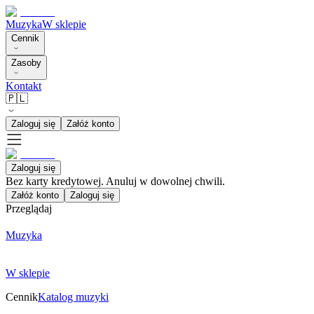
Muzyka
W sklepie
Cennik
Zasoby
Kontakt
🇵🇱
Zaloguj się
Załóż konto
Zaloguj się
Bez karty kredytowej. Anuluj w dowolnej chwili.
Załóż konto
Zaloguj się
Przeglądaj
Muzyka
W sklepie
Cennik
Katalog muzyki