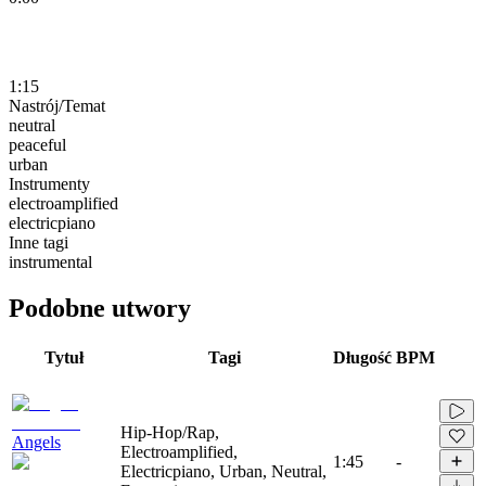
1:15
Nastrój/Temat
neutral
peaceful
urban
Instrumenty
electroamplified
electricpiano
Inne tagi
instrumental
Podobne utwory
Tytuł
Tagi
Długość
BPM
Hip-Hop/Rap,
Angels
Electroamplified,
1:45
-
Electricpiano, Urban, Neutral,