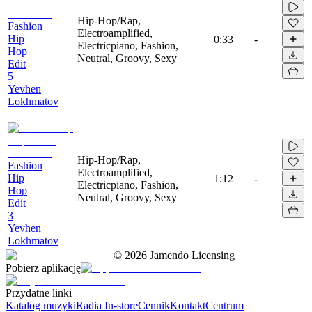
Hip-Hop/Rap,
Fashion
Electroamplified,
Hip
0:33
-
Electricpiano, Fashion,
Hop
Neutral, Groovy, Sexy
Edit
5
Yevhen
Lokhmatov
Hip-Hop/Rap,
Fashion
Electroamplified,
Hip
1:12
-
Electricpiano, Fashion,
Hop
Neutral, Groovy, Sexy
Edit
3
Yevhen
Lokhmatov
©
2026
Jamendo Licensing
Pobierz aplikację
Przydatne linki
Katalog muzyki
Radia In-store
Cennik
Kontakt
Centrum