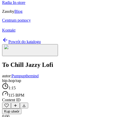
Radia In-store
Zasoby
Blog
Centrum pomocy
Kontakt
Powrót do katalogu
To Chill Jazzy Lofi
autor:
Pumpupthemind
hip-hop/rap
1:15
115 BPM
Content ID
Kup utwór
0:00