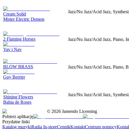
Jazz/Nu Jazz/Acid Jazz, Synthesiz
Cream Solid
Mister Electric Demon
2 Flaming Horses
Jazz/Nu Jazz/Acid Jazz, Piano, 
Yav i Nav
BLOW BRASS
Jazz/Nu Jazz/Acid Jazz, Piano, 
Guy Berrier
Jazz/Nu Jazz/Acid Jazz, Synthesiz
Shining Flowers
Bahia de Roses
©
2026
Jamendo Licensing
Pobierz aplikację
Przydatne linki
Katalog muzyki
Radia In-store
Cennik
Kontakt
Centrum pomocy
Konta