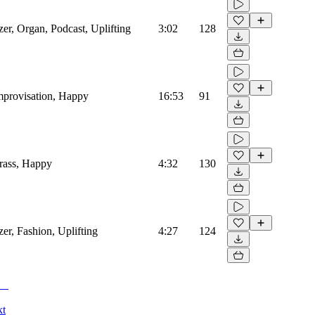
er, Organ, Podcast, Uplifting
3:02
128
Improvisation, Happy
16:53
91
Brass, Happy
4:32
130
er, Fashion, Uplifting
4:27
124
kt