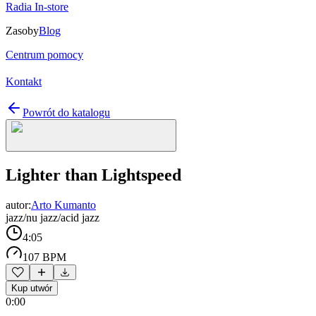
Radia In-store
Zasoby
Blog
Centrum pomocy
Kontakt
Powrót do katalogu
Lighter than Lightspeed
autor:
Arto Kumanto
jazz/nu jazz/acid jazz
4:05
107 BPM
Kup utwór
0:00