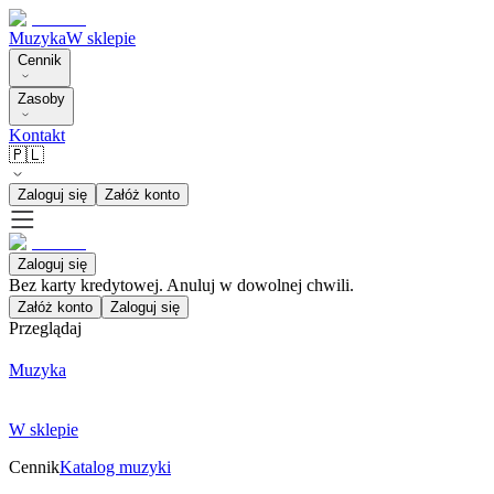
Muzyka
W sklepie
Cennik
Zasoby
Kontakt
🇵🇱
Zaloguj się
Załóż konto
Zaloguj się
Bez karty kredytowej. Anuluj w dowolnej chwili.
Załóż konto
Zaloguj się
Przeglądaj
Muzyka
W sklepie
Cennik
Katalog muzyki