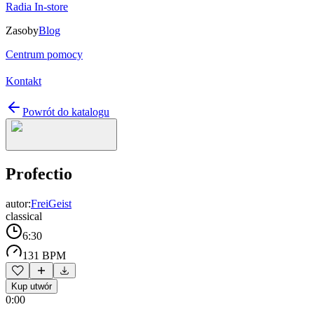
Radia In-store
Zasoby
Blog
Centrum pomocy
Kontakt
Powrót do katalogu
Profectio
autor:
FreiGeist
classical
6:30
131 BPM
Kup utwór
0:00