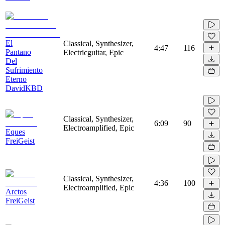
El
Classical, Synthesizer,
4:47
116
Pantano
Electricguitar, Epic
Del
Sufrimiento
Eterno
DavidKBD
Classical, Synthesizer,
6:09
90
Electroamplified, Epic
Eques
FreiGeist
Classical, Synthesizer,
4:36
100
Electroamplified, Epic
Arctos
FreiGeist