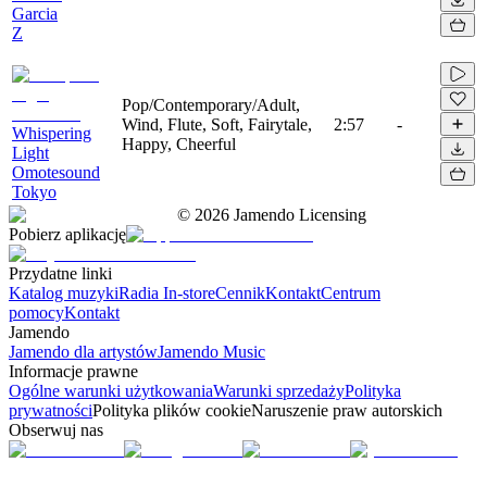
Garcia
Z
Pop/Contemporary/Adult,
Wind, Flute, Soft, Fairytale,
2:57
-
Whispering
Happy, Cheerful
Light
Omotesound
Tokyo
©
2026
Jamendo Licensing
Pobierz aplikację
Przydatne linki
Katalog muzyki
Radia In-store
Cennik
Kontakt
Centrum
pomocy
Kontakt
Jamendo
Jamendo dla artystów
Jamendo Music
Informacje prawne
Ogólne warunki użytkowania
Warunki sprzedaży
Polityka
prywatności
Polityka plików cookie
Naruszenie praw autorskich
Obserwuj nas