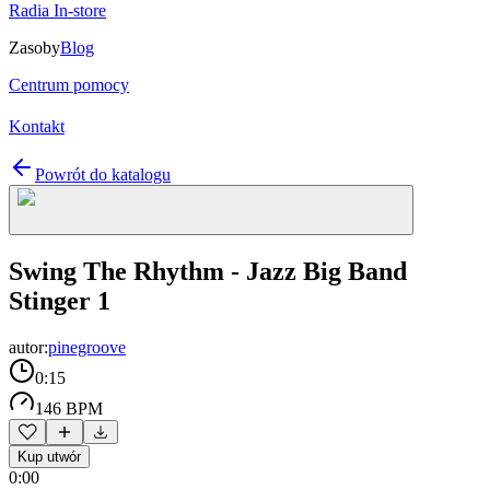
Radia In-store
Zasoby
Blog
Centrum pomocy
Kontakt
Powrót do katalogu
Swing The Rhythm - Jazz Big Band
Stinger 1
autor:
pinegroove
0:15
146 BPM
Kup utwór
0:00