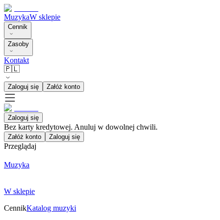
Muzyka
W sklepie
Cennik
Zasoby
Kontakt
🇵🇱
Zaloguj się
Załóż konto
Zaloguj się
Bez karty kredytowej. Anuluj w dowolnej chwili.
Załóż konto
Zaloguj się
Przeglądaj
Muzyka
W sklepie
Cennik
Katalog muzyki