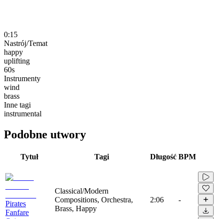
0:15
Nastrój/Temat
happy
uplifting
60s
Instrumenty
wind
brass
Inne tagi
instrumental
Podobne utwory
Tytuł
Tagi
Długość
BPM
Classical/Modern
Compositions, Orchestra,
2:06
-
Pirates
Brass, Happy
Fanfare