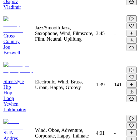
Osipov
Vladimir
Jazz/Smooth Jazz,
Saxophone, Wind, Filmscore,
3:45
-
Cross
Film, Neutral, Uplifting
Country
Joe
Bozwell
Streetstyle
Electronic, Wind, Brass,
1:39
141
Hip
Urban, Happy, Groovy
Hop
Loop
Yevhen
Lokhmatov
Wind, Oboe, Adventure,
SUN
4:01
-
Corporate, Happy, Intimate
Andres