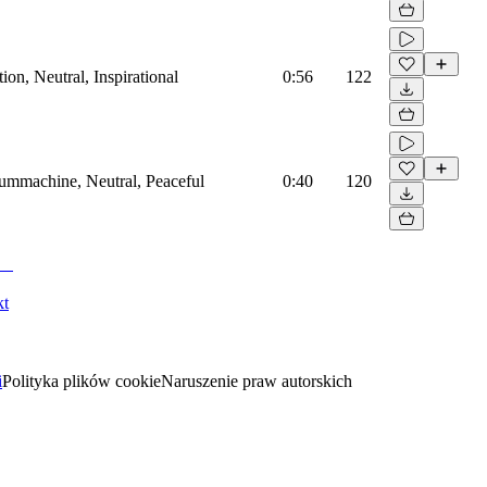
on, Neutral, Inspirational
0:56
122
rummachine, Neutral, Peaceful
0:40
120
kt
i
Polityka plików cookie
Naruszenie praw autorskich