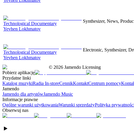
Yevhen Lokhmatov
Synthesizer, News, Producti
Technological Documentary
Yevhen Lokhmatov
Electronic, Synthesizer, D
Technological Documentary
Yevhen Lokhmatov
©
2026
Jamendo Licensing
Pobierz aplikację
Przydatne linki
Katalog muzyki
Radia In-store
Cennik
Kontakt
Centrum pomocy
Konta
Jamendo
Jamendo dla artystów
Jamendo Music
Informacje prawne
Ogólne warunki użytkowania
Warunki sprzedaży
Polityka prywatnośc
Obserwuj nas