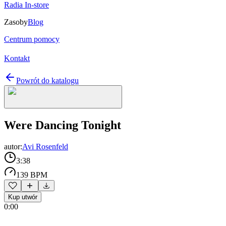
Radia In-store
Zasoby
Blog
Centrum pomocy
Kontakt
Powrót do katalogu
Were Dancing Tonight
autor:
Avi Rosenfeld
3:38
139 BPM
Kup utwór
0:00