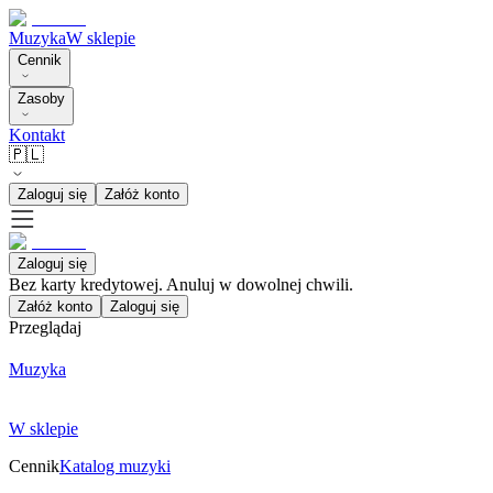
Muzyka
W sklepie
Cennik
Zasoby
Kontakt
🇵🇱
Zaloguj się
Załóż konto
Zaloguj się
Bez karty kredytowej. Anuluj w dowolnej chwili.
Załóż konto
Zaloguj się
Przeglądaj
Muzyka
W sklepie
Cennik
Katalog muzyki