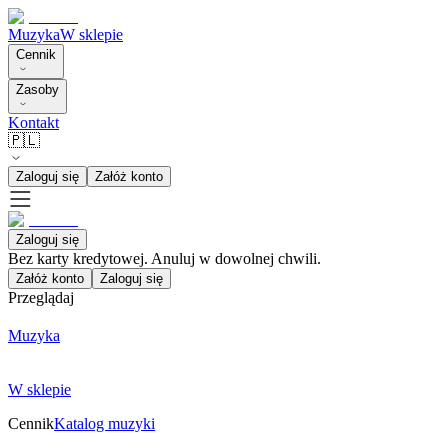
Muzyka
W sklepie
Cennik
Zasoby
Kontakt
🇵🇱
Zaloguj się
Załóż konto
Zaloguj się
Bez karty kredytowej. Anuluj w dowolnej chwili.
Załóż konto
Zaloguj się
Przeglądaj
Muzyka
W sklepie
Cennik
Katalog muzyki