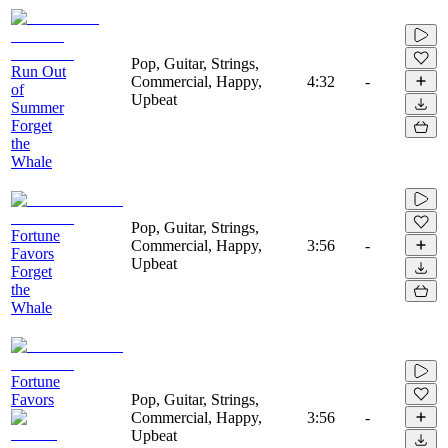
Pop, Guitar, Strings,
Run Out
Commercial, Happy,
4:32
-
of
Upbeat
Summer
Forget
the
Whale
Pop, Guitar, Strings,
Fortune
Commercial, Happy,
3:56
-
Favors
Upbeat
Forget
the
Whale
Fortune
Favors
Pop, Guitar, Strings,
Commercial, Happy,
3:56
-
Upbeat