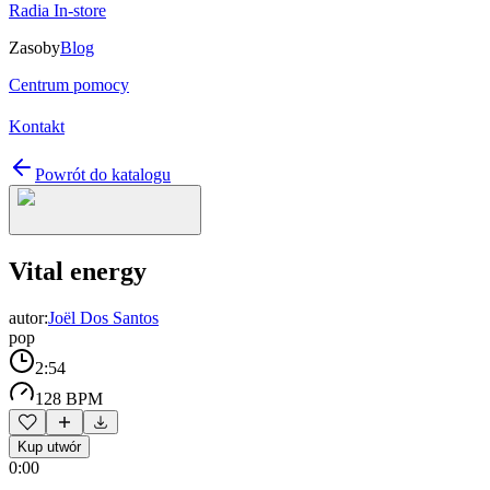
Radia In-store
Zasoby
Blog
Centrum pomocy
Kontakt
Powrót do katalogu
Vital energy
autor:
Joël Dos Santos
pop
2:54
128 BPM
Kup utwór
0:00