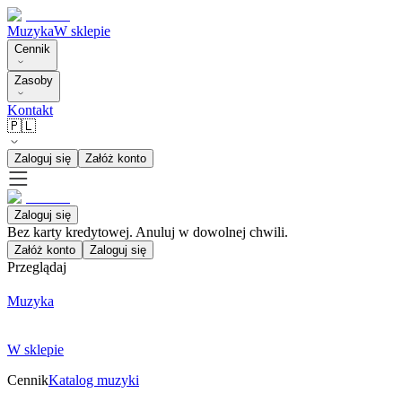
Muzyka
W sklepie
Cennik
Zasoby
Kontakt
🇵🇱
Zaloguj się
Załóż konto
Zaloguj się
Bez karty kredytowej. Anuluj w dowolnej chwili.
Załóż konto
Zaloguj się
Przeglądaj
Muzyka
W sklepie
Cennik
Katalog muzyki