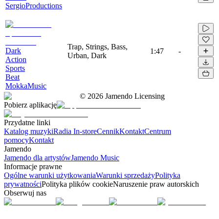
SergioProductions
Trap, Strings, Bass,
Dark
1:47
-
Urban, Dark
Action
Sports
Beat
MokkaMusic
©
2026
Jamendo Licensing
Pobierz aplikację
Przydatne linki
Katalog muzyki
Radia In-store
Cennik
Kontakt
Centrum
pomocy
Kontakt
Jamendo
Jamendo dla artystów
Jamendo Music
Informacje prawne
Ogólne warunki użytkowania
Warunki sprzedaży
Polityka
prywatności
Polityka plików cookie
Naruszenie praw autorskich
Obserwuj nas