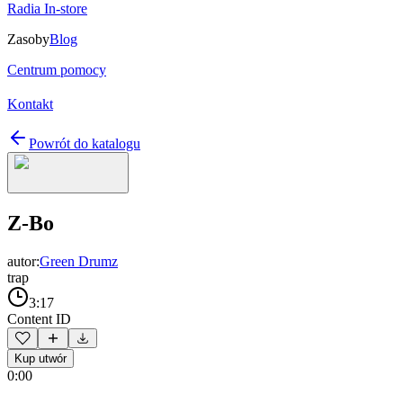
Radia In-store
Zasoby
Blog
Centrum pomocy
Kontakt
Powrót do katalogu
Z-Bo
autor:
Green Drumz
trap
3:17
Content ID
Kup utwór
0:00