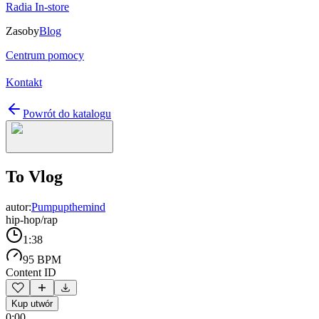
Radia In-store
Zasoby
Blog
Centrum pomocy
Kontakt
Powrót do katalogu
To Vlog
autor:
Pumpupthemind
hip-hop/rap
1:38
95 BPM
Content ID
Kup utwór
0:00