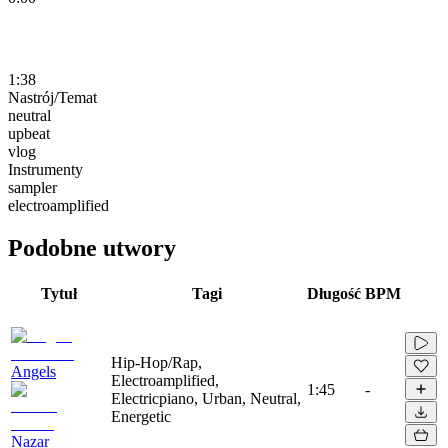
1:38
Nastrój/Temat
neutral
upbeat
vlog
Instrumenty
sampler
electroamplified
Podobne utwory
Tytuł
Tagi
Długość
BPM
Hip-Hop/Rap,
Angels
Electroamplified,
1:45
-
Electricpiano, Urban, Neutral,
Energetic
Nazar