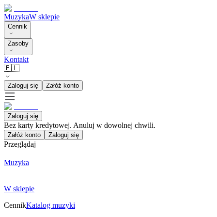
Muzyka
W sklepie
Cennik
Zasoby
Kontakt
🇵🇱
Zaloguj się
Załóż konto
Zaloguj się
Bez karty kredytowej. Anuluj w dowolnej chwili.
Załóż konto
Zaloguj się
Przeglądaj
Muzyka
W sklepie
Cennik
Katalog muzyki