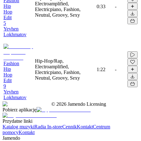
Fashion
Electroamplified,
Hip
0:33
-
Electricpiano, Fashion,
Hop
Neutral, Groovy, Sexy
Edit
5
Yevhen
Lokhmatov
Hip-Hop/Rap,
Fashion
Electroamplified,
Hip
1:22
-
Electricpiano, Fashion,
Hop
Neutral, Groovy, Sexy
Edit
9
Yevhen
Lokhmatov
©
2026
Jamendo Licensing
Pobierz aplikację
Przydatne linki
Katalog muzyki
Radia In-store
Cennik
Kontakt
Centrum
pomocy
Kontakt
Jamendo