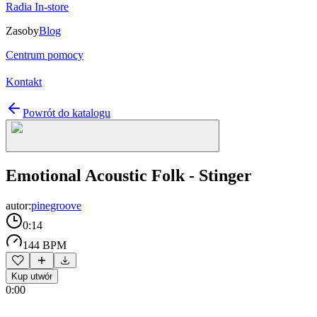
Radia In-store
Zasoby
Blog
Centrum pomocy
Kontakt
Powrót do katalogu
Emotional Acoustic Folk - Stinger
autor:
pinegroove
0:14
144 BPM
Kup utwór
0:00