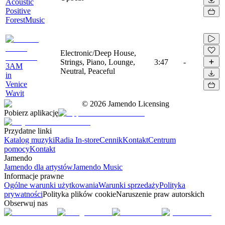
Acoustic
Positive
ForestMusic
Electronic/Deep House,
Strings, Piano, Lounge,
3:47
-
3AM
Neutral, Peaceful
in
Venice
Wavit
©
2026
Jamendo Licensing
Pobierz aplikację
Przydatne linki
Katalog muzyki
Radia In-store
Cennik
Kontakt
Centrum
pomocy
Kontakt
Jamendo
Jamendo dla artystów
Jamendo Music
Informacje prawne
Ogólne warunki użytkowania
Warunki sprzedaży
Polityka
prywatności
Polityka plików cookie
Naruszenie praw autorskich
Obserwuj nas