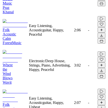
Music
Praz
Khanal
Easy Listening,
Folk
Acousticguitar, Happy,
2:06
-
Acoustic
Peaceful
Calm
ForestMusic
Electronic/Deep House,
Where
Strings, Piano, Advertising,
3:02
-
the
Happy, Peaceful
Wind
Blows
Wavit
Easy Listening,
Acousticguitar, Happy,
2:07
-
Folk
Upbeat