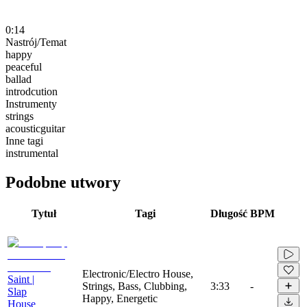
0:14
Nastrój/Temat
happy
peaceful
ballad
introdcution
Instrumenty
strings
acousticguitar
Inne tagi
instrumental
Podobne utwory
Tytuł
Tagi
Długość
BPM
Electronic/Electro House,
Saint |
Strings, Bass, Clubbing,
3:33
-
Slap
Happy, Energetic
House