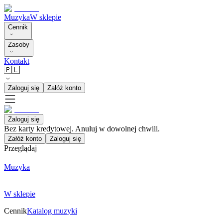
Muzyka
W sklepie
Cennik
Zasoby
Kontakt
🇵🇱
Zaloguj się
Załóż konto
Zaloguj się
Bez karty kredytowej. Anuluj w dowolnej chwili.
Załóż konto
Zaloguj się
Przeglądaj
Muzyka
W sklepie
Cennik
Katalog muzyki