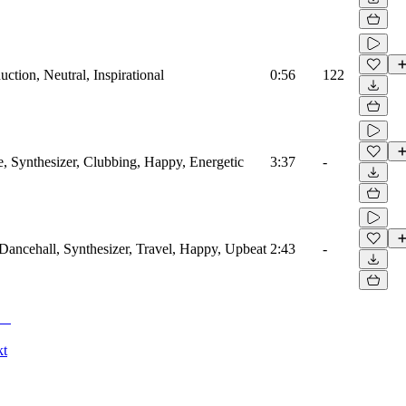
ction, Neutral, Inspirational
0:56
122
e, Synthesizer, Clubbing, Happy, Energetic
3:37
-
ancehall, Synthesizer, Travel, Happy, Upbeat
2:43
-
kt