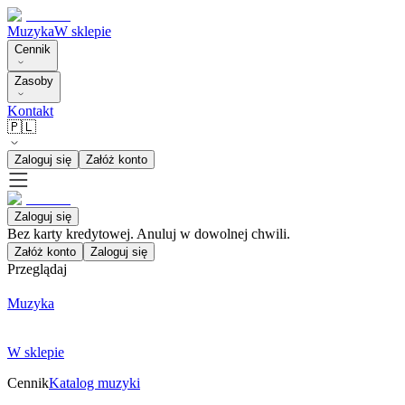
Muzyka
W sklepie
Cennik
Zasoby
Kontakt
🇵🇱
Zaloguj się
Załóż konto
Zaloguj się
Bez karty kredytowej. Anuluj w dowolnej chwili.
Załóż konto
Zaloguj się
Przeglądaj
Muzyka
W sklepie
Cennik
Katalog muzyki