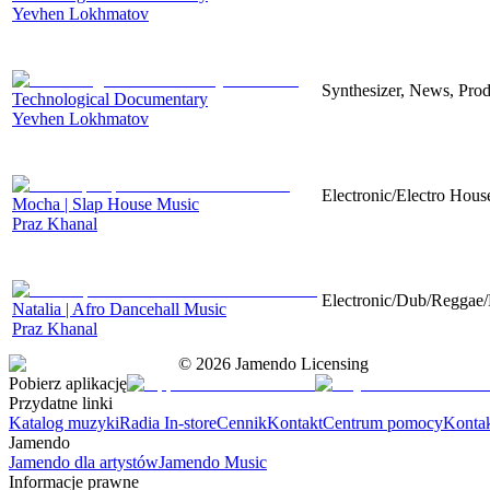
Yevhen Lokhmatov
Synthesizer, News, Produ
Technological Documentary
Yevhen Lokhmatov
Electronic/Electro Hous
Mocha | Slap House Music
Praz Khanal
Electronic/Dub/Reggae/D
Natalia | Afro Dancehall Music
Praz Khanal
©
2026
Jamendo Licensing
Pobierz aplikację
Przydatne linki
Katalog muzyki
Radia In-store
Cennik
Kontakt
Centrum pomocy
Konta
Jamendo
Jamendo dla artystów
Jamendo Music
Informacje prawne