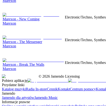
Marexon
Electronic/Techno, Synthesi
Marexon - New Coming
Marexon
Electronic/Techno, Synthesi
Marexon - The Messenger
Marexon
Electronic/Techno, Synthesi
Marexon - Break The Walls
Marexon
©
2026
Jamendo Licensing
Pobierz aplikację
Przydatne linki
Katalog muzyki
Radia In-store
Cennik
Kontakt
Centrum pomocy
Konta
Jamendo
Jamendo dla artystów
Jamendo Music
Informacje prawne