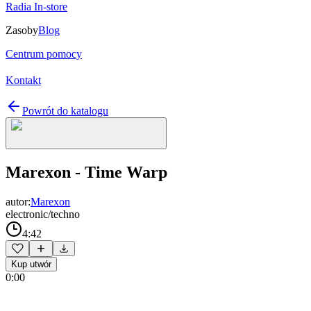
Radia In-store
Zasoby
Blog
Centrum pomocy
Kontakt
Powrót do katalogu
Marexon - Time Warp
autor:
Marexon
electronic/techno
4:42
Kup utwór
0:00