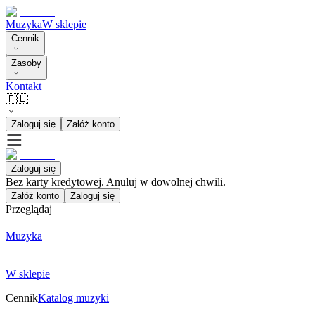
Muzyka
W sklepie
Cennik
Zasoby
Kontakt
🇵🇱
Zaloguj się
Załóż konto
Zaloguj się
Bez karty kredytowej. Anuluj w dowolnej chwili.
Załóż konto
Zaloguj się
Przeglądaj
Muzyka
W sklepie
Cennik
Katalog muzyki