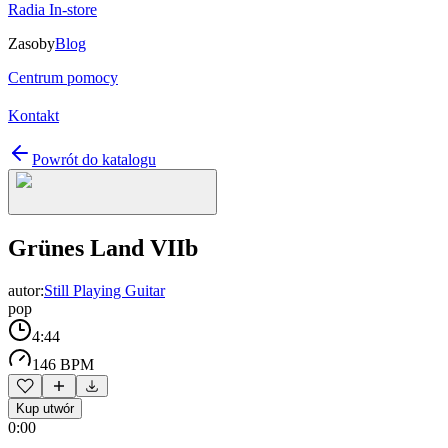
Radia In-store
Zasoby
Blog
Centrum pomocy
Kontakt
Powrót do katalogu
Grünes Land VIIb
autor:
Still Playing Guitar
pop
4:44
146 BPM
Kup utwór
0:00