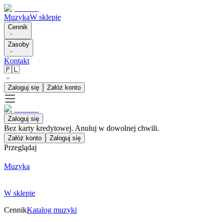
Muzyka
W sklepie
Cennik
Zasoby
Kontakt
🇵🇱
Zaloguj się
Załóż konto
Zaloguj się
Bez karty kredytowej. Anuluj w dowolnej chwili.
Załóż konto
Zaloguj się
Przeglądaj
Muzyka
W sklepie
Cennik
Katalog muzyki