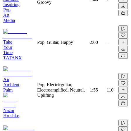
Groovy
Inspiring
Pop
Art
Media
Take
Pop, Guitar, Happy
2:00
-
Your
Time
TATANX
Air
Ambient
Pop, Electricguitar,
Palm
Electroamplified, Neutral,
1:55
110
Uplifting
Nazar
Hrushko