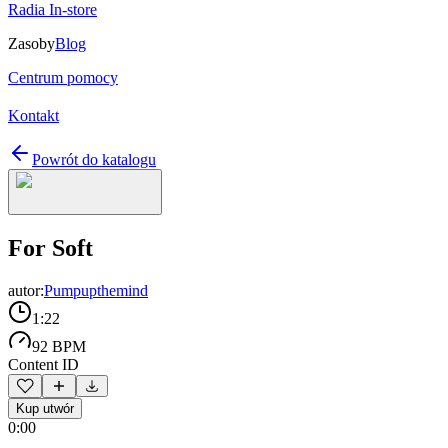
Radia In-store
Zasoby
Blog
Centrum pomocy
Kontakt
Powrót do katalogu
For Soft
autor:
Pumpupthemind
1:22
92 BPM
Content ID
Kup utwór
0:00