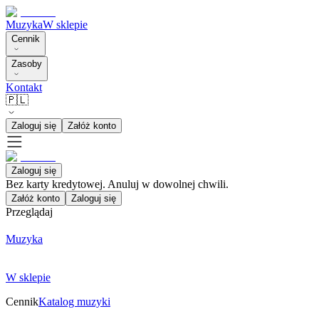
Muzyka
W sklepie
Cennik
Zasoby
Kontakt
🇵🇱
Zaloguj się
Załóż konto
Zaloguj się
Bez karty kredytowej. Anuluj w dowolnej chwili.
Załóż konto
Zaloguj się
Przeglądaj
Muzyka
W sklepie
Cennik
Katalog muzyki