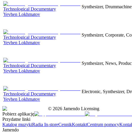
Synthesizer, Drummachine, 
Technological Documentary
Yevhen Lokhmatov
Synthesizer, Corporate, Co
Technological Documentary
Yevhen Lokhmatov
Synthesizer, News, Producti
Technological Documentary
Yevhen Lokhmatov
Electronic, Synthesizer, D
Technological Documentary
Yevhen Lokhmatov
©
2026
Jamendo Licensing
Pobierz aplikację
Przydatne linki
Katalog muzyki
Radia In-store
Cennik
Kontakt
Centrum pomocy
Konta
Jamendo