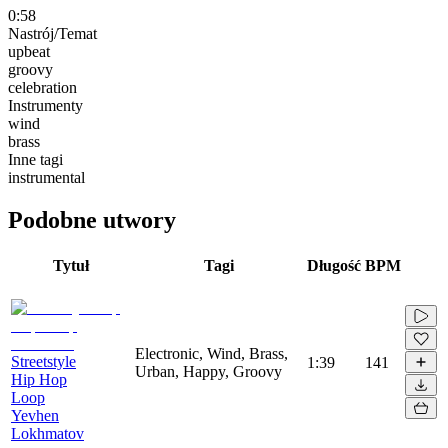
0:58
Nastrój/Temat
upbeat
groovy
celebration
Instrumenty
wind
brass
Inne tagi
instrumental
Podobne utwory
Tytuł
Tagi
Długość
BPM
Electronic, Wind, Brass,
Streetstyle
1:39
141
Urban, Happy, Groovy
Hip Hop
Loop
Yevhen
Lokhmatov