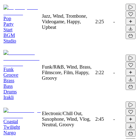
Jazz, Wind, Trombone,
Pop
Videogame, Happy,
2:25
-
Party
Upbeat
Start
BGM
Studio
Funk/R&B, Wind, Brass,
Funk
Filmscore, Film, Happy,
2:22
-
Groove
Groovy
Brass
Bass
Drums
Irakli
Electronic/Chill Out,
Saxophone, Wind, Vlog,
2:45
-
Coastal
Neutral, Groovy
Twilight
Nargo