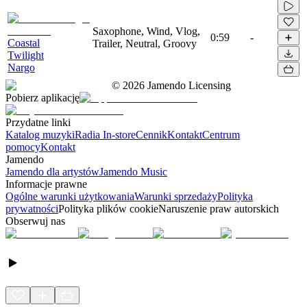
Saxophone, Wind, Vlog,
0:59
-
Coastal
Trailer, Neutral, Groovy
Twilight
Nargo
©
2026
Jamendo Licensing
Pobierz aplikację
Przydatne linki
Katalog muzyki
Radia In-store
Cennik
Kontakt
Centrum
pomocy
Kontakt
Jamendo
Jamendo dla artystów
Jamendo Music
Informacje prawne
Ogólne warunki użytkowania
Warunki sprzedaży
Polityka
prywatności
Polityka plików cookie
Naruszenie praw autorskich
Obserwuj nas