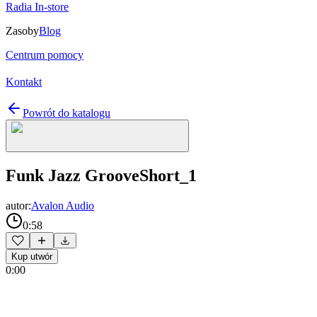
Radia In-store
Zasoby
Blog
Centrum pomocy
Kontakt
Powrót do katalogu
Funk Jazz GrooveShort_1
autor:
Avalon Audio
0:58
Kup utwór
0:00