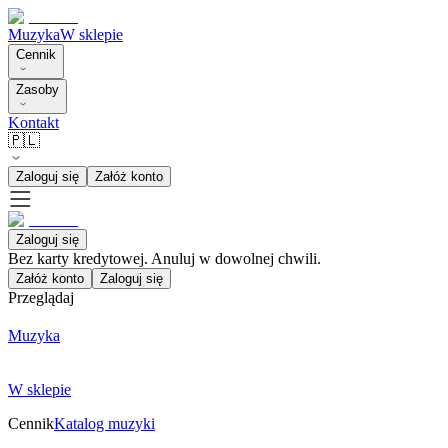
Muzyka
W sklepie
Cennik
Zasoby
Kontakt
🇵🇱
Zaloguj się
Załóż konto
Zaloguj się
Bez karty kredytowej. Anuluj w dowolnej chwili.
Załóż konto
Zaloguj się
Przeglądaj
Muzyka
W sklepie
Cennik
Katalog muzyki