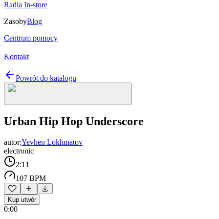
Radia In-store
Zasoby
Blog
Centrum pomocy
Kontakt
Powrót do katalogu
Urban Hip Hop Underscore
autor:
Yevhen Lokhmatov
electronic
2:11
107 BPM
Kup utwór
0:00