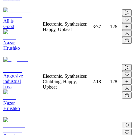
All is
Electronic, Synthesizer,
Good
3:37
126
Happy, Upbeat
Nazar
Hrushko
Aggresive
Electronic, Synthesizer,
industrial
Clubbing, Happy,
2:18
128
bass
Upbeat
Nazar
Hrushko