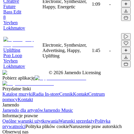
Creative
Electronic, Synthesizer,
1:09
-
Future
Happy, Energetic
Bass Edit
8
Yevhen
Lokhmatov
Electronic, Synthesizer,
Uplifting
Advertising, Happy,
1:45
-
Pop Loop
Uplifting
Yevhen
Lokhmatov
©
2026
Jamendo Licensing
Pobierz aplikację
Przydatne linki
Katalog muzyki
Radia In-store
Cennik
Kontakt
Centrum
pomocy
Kontakt
Jamendo
Jamendo dla artystów
Jamendo Music
Informacje prawne
Ogólne warunki użytkowania
Warunki sprzedaży
Polityka
prywatności
Polityka plików cookie
Naruszenie praw autorskich
Obserwuj nas