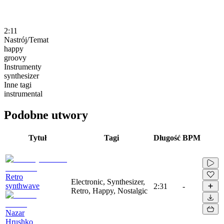
2:11
Nastrój/Temat
happy
groovy
Instrumenty
synthesizer
Inne tagi
instrumental
Podobne utwory
Tytuł
Tagi
Długość
BPM
Retro
Electronic, Synthesizer,
synthwave
2:31
-
Retro, Happy, Nostalgic
Nazar
Hrushko