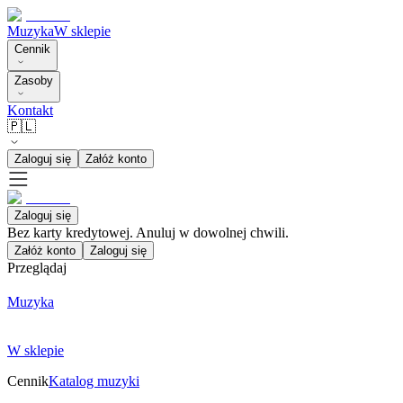
Muzyka
W sklepie
Cennik
Zasoby
Kontakt
🇵🇱
Zaloguj się
Załóż konto
Zaloguj się
Bez karty kredytowej. Anuluj w dowolnej chwili.
Załóż konto
Zaloguj się
Przeglądaj
Muzyka
W sklepie
Cennik
Katalog muzyki