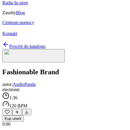
Radia In-store
Zasoby
Blog
Centrum pomocy
Kontakt
Powrót do katalogu
Fashionable Brand
autor:
AudioPanda
electronic
1:36
120 BPM
Kup utwór
0:00