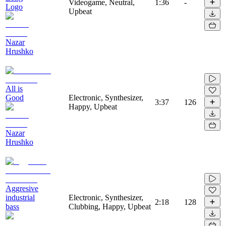
Videogame, Neutral,
1:36
-
Logo
Upbeat
Nazar
Hrushko
All is
Good
Electronic, Synthesizer,
3:37
126
Happy, Upbeat
Nazar
Hrushko
Aggresive
industrial
Electronic, Synthesizer,
2:18
128
bass
Clubbing, Happy, Upbeat