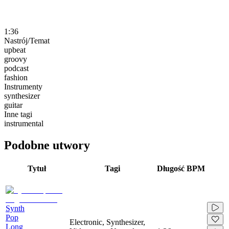
1:36
Nastrój/Temat
upbeat
groovy
podcast
fashion
Instrumenty
synthesizer
guitar
Inne tagi
instrumental
Podobne utwory
Tytuł
Tagi
Długość
BPM
Synth
Pop
Electronic, Synthesizer,
Long