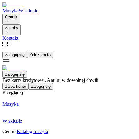
Muzyka
W sklepie
Cennik
Zasoby
Kontakt
🇵🇱
Zaloguj się
Załóż konto
Zaloguj się
Bez karty kredytowej. Anuluj w dowolnej chwili.
Załóż konto
Zaloguj się
Przeglądaj
Muzyka
W sklepie
Cennik
Katalog muzyki