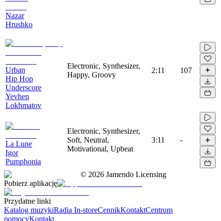
Nazar
Hrushko
Electronic, Synthesizer,
Urban
2:11
107
Happy, Groovy
Hip Hop
Underscore
Yevhen
Lokhmatov
Electronic, Synthesizer,
Soft, Neutral,
3:11
-
La Lune
Motivational, Upbeat
Igor
Pumphonia
©
2026
Jamendo Licensing
Pobierz aplikację
Przydatne linki
Katalog muzyki
Radia In-store
Cennik
Kontakt
Centrum
pomocy
Kontakt