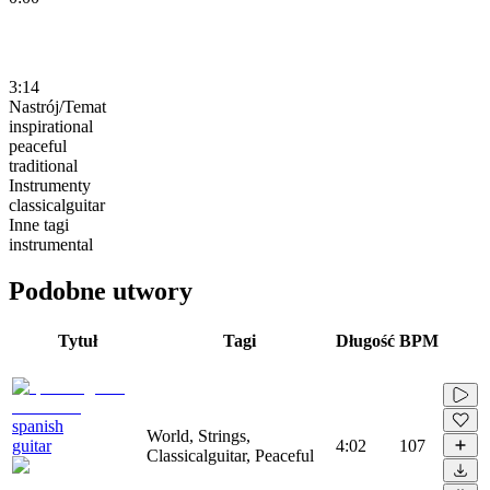
3:14
Nastrój/Temat
inspirational
peaceful
traditional
Instrumenty
classicalguitar
Inne tagi
instrumental
Podobne utwory
Tytuł
Tagi
Długość
BPM
spanish
World, Strings,
guitar
4:02
107
Classicalguitar, Peaceful