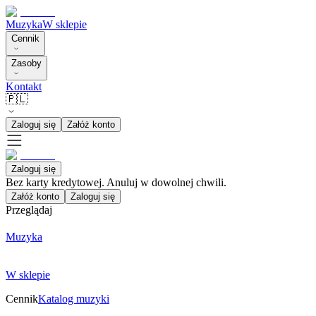
Muzyka
W sklepie
Cennik
Zasoby
Kontakt
🇵🇱
Zaloguj się
Załóż konto
Zaloguj się
Bez karty kredytowej. Anuluj w dowolnej chwili.
Załóż konto
Zaloguj się
Przeglądaj
Muzyka
W sklepie
Cennik
Katalog muzyki