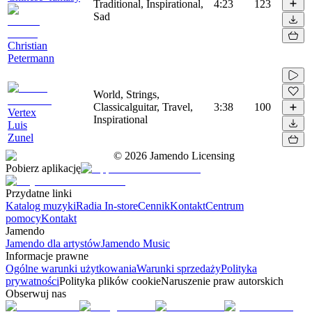
Traditional, Inspirational,
4:23
123
Sad
Christian
Petermann
World, Strings,
Classicalguitar, Travel,
3:38
100
Vertex
Inspirational
Luis
Zunel
©
2026
Jamendo Licensing
Pobierz aplikację
Przydatne linki
Katalog muzyki
Radia In-store
Cennik
Kontakt
Centrum
pomocy
Kontakt
Jamendo
Jamendo dla artystów
Jamendo Music
Informacje prawne
Ogólne warunki użytkowania
Warunki sprzedaży
Polityka
prywatności
Polityka plików cookie
Naruszenie praw autorskich
Obserwuj nas