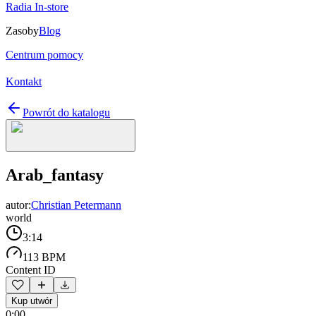
Radia In-store
Zasoby
Blog
Centrum pomocy
Kontakt
Powrót do katalogu
Arab_fantasy
autor:
Christian Petermann
world
3:14
113 BPM
Content ID
Kup utwór
0:00