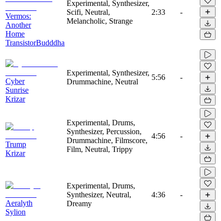
Experimental, Synthesizer,
Scifi, Neutral,
2:33
-
Vermos:
Melancholic, Strange
Another
Home
TransistorBudddha
Experimental, Synthesizer,
5:56
-
Cyber
Drummachine, Neutral
Sunrise
Krizar
Experimental, Drums,
Synthesizer, Percussion,
4:56
-
Drummachine, Filmscore,
Trump
Film, Neutral, Trippy
Krizar
Experimental, Drums,
Synthesizer, Neutral,
4:36
-
Aeralyth
Dreamy
Sylion