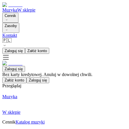
Muzyka
W sklepie
Cennik
Zasoby
Kontakt
🇵🇱
Zaloguj się
Załóż konto
Zaloguj się
Bez karty kredytowej. Anuluj w dowolnej chwili.
Załóż konto
Zaloguj się
Przeglądaj
Muzyka
W sklepie
Cennik
Katalog muzyki