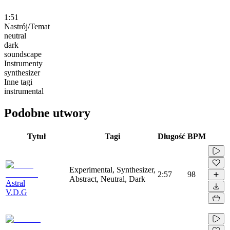
1:51
Nastrój/Temat
neutral
dark
soundscape
Instrumenty
synthesizer
Inne tagi
instrumental
Podobne utwory
Tytuł
Tagi
Długość
BPM
Experimental, Synthesizer,
2:57
98
Abstract, Neutral, Dark
Astral
V.D.G