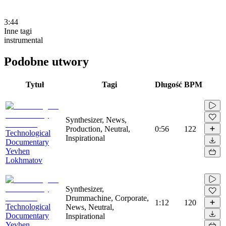
3:44
Inne tagi
instrumental
Podobne utwory
Tytuł
Tagi
Długość
BPM
Synthesizer, News,
Production, Neutral,
0:56
122
Technological
Inspirational
Documentary
Yevhen
Lokhmatov
Synthesizer,
Drummachine, Corporate,
1:12
120
Technological
News, Neutral,
Documentary
Inspirational
Yevhen