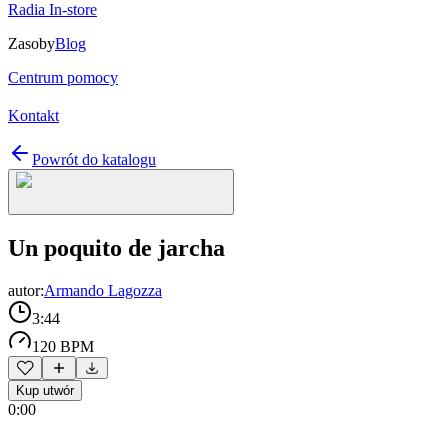
Radia In-store
Zasoby
Blog
Centrum pomocy
Kontakt
Powrót do katalogu
Un poquito de jarcha
autor:
Armando Lagozza
3:44
120 BPM
Kup utwór
0:00