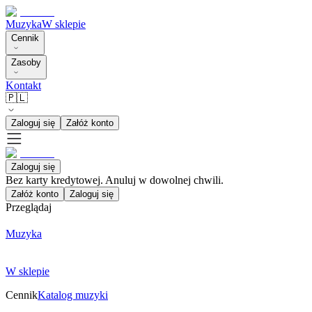
Muzyka
W sklepie
Cennik
Zasoby
Kontakt
🇵🇱
Zaloguj się
Załóż konto
Zaloguj się
Bez karty kredytowej. Anuluj w dowolnej chwili.
Załóż konto
Zaloguj się
Przeglądaj
Muzyka
W sklepie
Cennik
Katalog muzyki