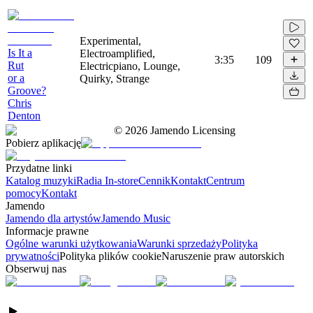
Experimental,
Is It a
Electroamplified,
3:35
109
Rut
Electricpiano, Lounge,
or a
Quirky, Strange
Groove?
Chris
Denton
©
2026
Jamendo Licensing
Pobierz aplikację
Przydatne linki
Katalog muzyki
Radia In-store
Cennik
Kontakt
Centrum
pomocy
Kontakt
Jamendo
Jamendo dla artystów
Jamendo Music
Informacje prawne
Ogólne warunki użytkowania
Warunki sprzedaży
Polityka
prywatności
Polityka plików cookie
Naruszenie praw autorskich
Obserwuj nas