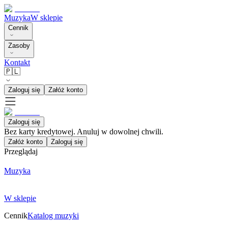
Muzyka
W sklepie
Cennik
Zasoby
Kontakt
🇵🇱
Zaloguj się
Załóż konto
Zaloguj się
Bez karty kredytowej. Anuluj w dowolnej chwili.
Załóż konto
Zaloguj się
Przeglądaj
Muzyka
W sklepie
Cennik
Katalog muzyki