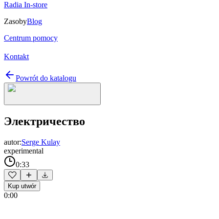
Radia In-store
Zasoby
Blog
Centrum pomocy
Kontakt
Powrót do katalogu
Электричество
autor:
Serge Kulay
experimental
0:33
Kup utwór
0:00