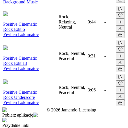
Background Music
Rock,
Relaxing,
0:44
-
Positive Cinematic
Neutral
Rock Edit 6
Yevhen Lokhmatov
Rock, Neutral,
0:31
-
Positive Cinematic
Peaceful
Rock Edit 13
Yevhen Lokhmatov
Rock, Neutral,
3:06
-
Positive Cinematic
Peaceful
Rock Underscore
Yevhen Lokhmatov
©
2026
Jamendo Licensing
Pobierz aplikację
Przydatne linki