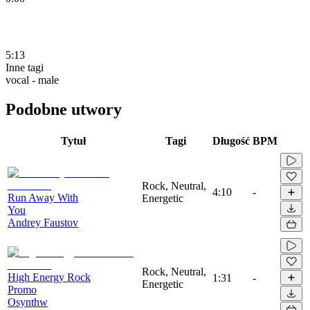
5:13
Inne tagi
vocal - male
Podobne utwory
Tytuł
Tagi
Długość
BPM
Rock, Neutral,
4:10
-
Run Away With
Energetic
You
Andrey Faustov
Rock, Neutral,
High Energy Rock
1:31
-
Energetic
Promo
Osynthw