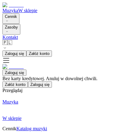
Muzyka
W sklepie
Cennik
Zasoby
Kontakt
🇵🇱
Zaloguj się
Załóż konto
Zaloguj się
Bez karty kredytowej. Anuluj w dowolnej chwili.
Załóż konto
Zaloguj się
Przeglądaj
Muzyka
W sklepie
Cennik
Katalog muzyki