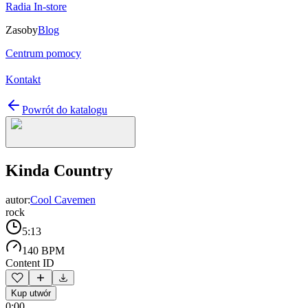
Radia In-store
Zasoby
Blog
Centrum pomocy
Kontakt
Powrót do katalogu
Kinda Country
autor:
Cool Cavemen
rock
5:13
140 BPM
Content ID
Kup utwór
0:00