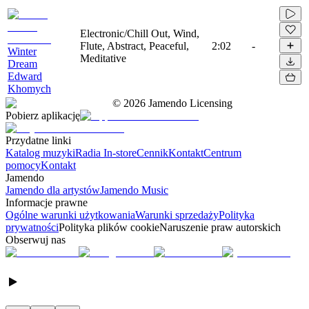
Electronic/Chill Out, Wind,
Flute, Abstract, Peaceful,
2:02
-
Winter
Meditative
Dream
Edward
Khomych
©
2026
Jamendo Licensing
Pobierz aplikację
Przydatne linki
Katalog muzyki
Radia In-store
Cennik
Kontakt
Centrum
pomocy
Kontakt
Jamendo
Jamendo dla artystów
Jamendo Music
Informacje prawne
Ogólne warunki użytkowania
Warunki sprzedaży
Polityka
prywatności
Polityka plików cookie
Naruszenie praw autorskich
Obserwuj nas