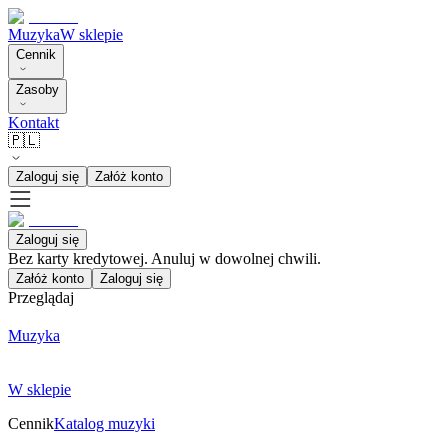
Muzyka
W sklepie
Cennik
Zasoby
Kontakt
🇵🇱
Zaloguj się
Załóż konto
Zaloguj się
Bez karty kredytowej. Anuluj w dowolnej chwili.
Załóż konto
Zaloguj się
Przeglądaj
Muzyka
W sklepie
Cennik
Katalog muzyki