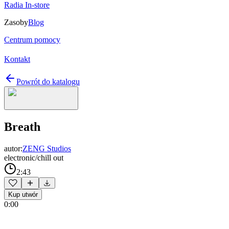
Radia In-store
Zasoby
Blog
Centrum pomocy
Kontakt
Powrót do katalogu
Breath
autor:
ZENG Studios
electronic/chill out
2:43
Kup utwór
0:00