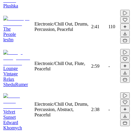
Plushka
Electronic/Chill Out, Drums,
2:41
110
The
Percussion, Peaceful
People
lesfm
Electronic/Chill Out, Flute,
2:59
-
Lounge
Peaceful
Vintage
Relax
SheduRumer
Electronic/Chill Out, Drums,
Percussion, Abstract,
2:38
-
Velvet
Peaceful
Sunset
Edward
Khomych