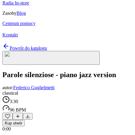
Radia In-store
Zasoby
Blog
Centrum pomocy
Kontakt
Powrót do katalogu
Parole silenziose - piano jazz version
autor:
Federico Guglielmetti
classical
3:30
96 BPM
Kup utwór
0:00