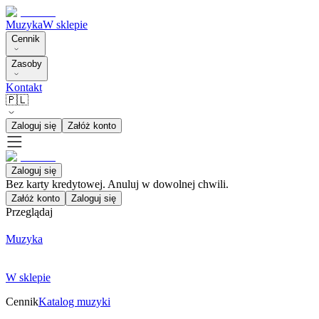
Muzyka
W sklepie
Cennik
Zasoby
Kontakt
🇵🇱
Zaloguj się
Załóż konto
Zaloguj się
Bez karty kredytowej. Anuluj w dowolnej chwili.
Załóż konto
Zaloguj się
Przeglądaj
Muzyka
W sklepie
Cennik
Katalog muzyki