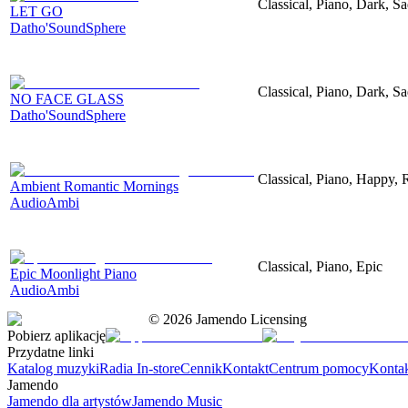
Classical, Piano, Dark, S
LET GO
Datho'SoundSphere
Classical, Piano, Dark, S
NO FACE GLASS
Datho'SoundSphere
Classical, Piano, Happy,
Ambient Romantic Mornings
AudioAmbi
Classical, Piano, Epic
Epic Moonlight Piano
AudioAmbi
©
2026
Jamendo Licensing
Pobierz aplikację
Przydatne linki
Katalog muzyki
Radia In-store
Cennik
Kontakt
Centrum pomocy
Konta
Jamendo
Jamendo dla artystów
Jamendo Music