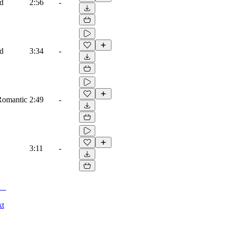
ad
2:56
-
ad
3:34
-
 Romantic
2:49
-
3:11
-
kt