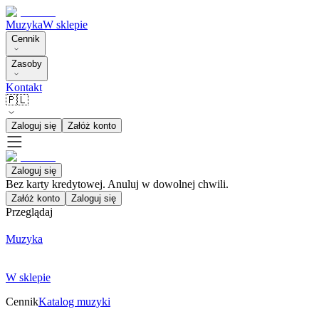
Muzyka
W sklepie
Cennik
Zasoby
Kontakt
🇵🇱
Zaloguj się
Załóż konto
Zaloguj się
Bez karty kredytowej. Anuluj w dowolnej chwili.
Załóż konto
Zaloguj się
Przeglądaj
Muzyka
W sklepie
Cennik
Katalog muzyki