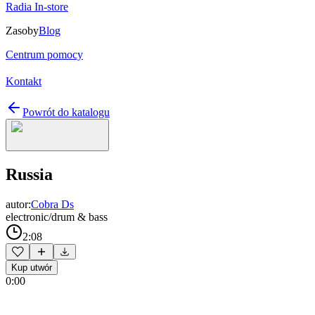
Radia In-store
Zasoby
Blog
Centrum pomocy
Kontakt
Powrót do katalogu
Russia
autor:
Cobra Ds
electronic/drum & bass
2:08
Kup utwór
0:00