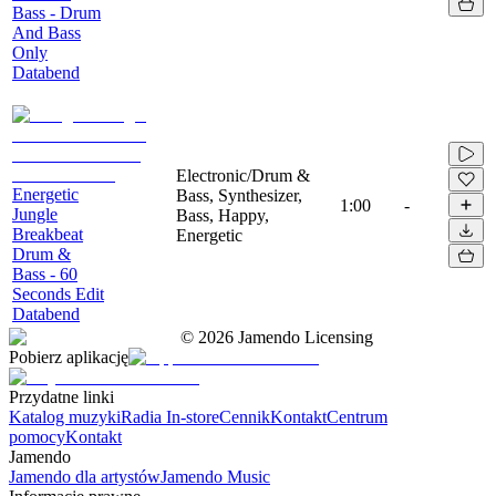
Bass - Drum
And Bass
Only
Databend
Electronic/Drum &
Energetic
Bass, Synthesizer,
1:00
-
Jungle
Bass, Happy,
Breakbeat
Energetic
Drum &
Bass - 60
Seconds Edit
Databend
©
2026
Jamendo Licensing
Pobierz aplikację
Przydatne linki
Katalog muzyki
Radia In-store
Cennik
Kontakt
Centrum
pomocy
Kontakt
Jamendo
Jamendo dla artystów
Jamendo Music