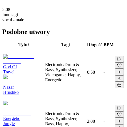
2:08
Inne tagi
vocal - male
Podobne utwory
Tytuł
Tagi
Długość
BPM
Electronic/Drum &
God Of
Bass, Synthesizer,
Travel
0:58
-
Videogame, Happy,
Energetic
Nazar
Hrushko
Electronic/Drum &
Energetic
Bass, Synthesizer,
2:08
-
Jungle
Bass, Happy,