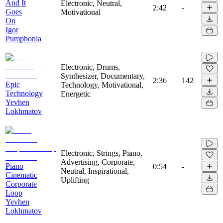
And It
Electronic, Neutral,
2:42
-
Goes
Motivational
On
Igor
Pumphonia
Electronic, Drums,
Synthesizer, Documentary,
2:36
142
Epic
Technology, Motivational,
Technology
Energetic
Yevhen
Lokhmatov
Electronic, Strings, Piano,
Advertising, Corporate,
Piano
0:54
-
Neutral, Inspirational,
Cinematic
Uplifting
Corporate
Loop
Yevhen
Lokhmatov