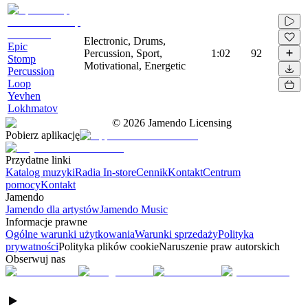
Electronic, Drums,
Epic
Percussion, Sport,
1:02
92
Stomp
Motivational, Energetic
Percussion
Loop
Yevhen
Lokhmatov
©
2026
Jamendo Licensing
Pobierz aplikację
Przydatne linki
Katalog muzyki
Radia In-store
Cennik
Kontakt
Centrum
pomocy
Kontakt
Jamendo
Jamendo dla artystów
Jamendo Music
Informacje prawne
Ogólne warunki użytkowania
Warunki sprzedaży
Polityka
prywatności
Polityka plików cookie
Naruszenie praw autorskich
Obserwuj nas