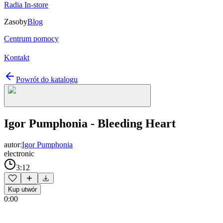
Radia In-store
Zasoby
Blog
Centrum pomocy
Kontakt
Powrót do katalogu
Igor Pumphonia - Bleeding Heart
autor:
Igor Pumphonia
electronic
3:12
Kup utwór
0:00