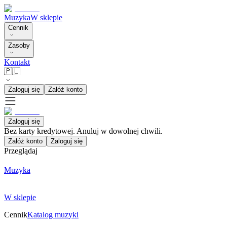
Muzyka
W sklepie
Cennik
Zasoby
Kontakt
🇵🇱
Zaloguj się
Załóż konto
Zaloguj się
Bez karty kredytowej. Anuluj w dowolnej chwili.
Załóż konto
Zaloguj się
Przeglądaj
Muzyka
W sklepie
Cennik
Katalog muzyki