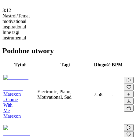
3:12
Nastrój/Temat
motivational
inspirational
Inne tagi
instrumental
Podobne utwory
Tytuł
Tagi
Długość
BPM
Electronic, Piano,
Marexon
7:58
-
Motivational, Sad
- Come
With
Me
Marexon