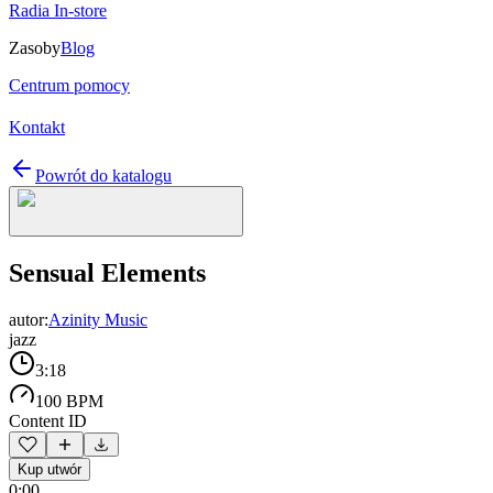
Radia In-store
Zasoby
Blog
Centrum pomocy
Kontakt
Powrót do katalogu
Sensual Elements
autor:
Azinity Music
jazz
3:18
100 BPM
Content ID
Kup utwór
0:00