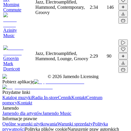
Jazz, Electroamplified,
Morning
Hammond, Contemporary,
2:34
146
Commute
Groovy
Azinity
Music
Jazz, Electroamplified,
2:29
90
Groovin
Hammond, Lounge, Groovy
Mark
Dorricott
©
2026
Jamendo Licensing
Pobierz aplikację
Przydatne linki
Katalog muzyki
Radia In-store
Cennik
Kontakt
Centrum
pomocy
Kontakt
Jamendo
Jamendo dla artystów
Jamendo Music
Informacje prawne
Ogólne warunki użytkowania
Warunki sprzedaży
Polityka
prywatności
Polityka plików cookie
Naruszenie praw autorskich