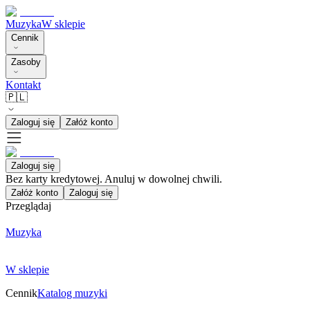
Muzyka
W sklepie
Cennik
Zasoby
Kontakt
🇵🇱
Zaloguj się
Załóż konto
Zaloguj się
Bez karty kredytowej. Anuluj w dowolnej chwili.
Załóż konto
Zaloguj się
Przeglądaj
Muzyka
W sklepie
Cennik
Katalog muzyki