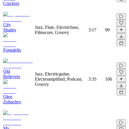
Crackers
City
Jazz, Flute, Electricbass,
Shades
3:17
90
Filmscore, Groovy
Fortadelis
Old
Jazz, Electricguitar,
Believers
Electroamplified, Podcast,
3:35
106
Groovy
Oleg
Zobachev
My