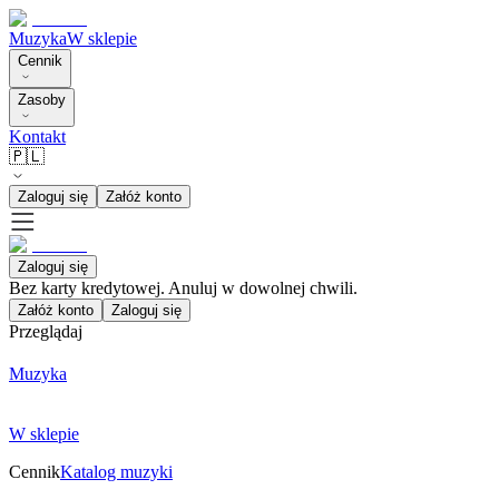
Muzyka
W sklepie
Cennik
Zasoby
Kontakt
🇵🇱
Zaloguj się
Załóż konto
Zaloguj się
Bez karty kredytowej. Anuluj w dowolnej chwili.
Załóż konto
Zaloguj się
Przeglądaj
Muzyka
W sklepie
Cennik
Katalog muzyki