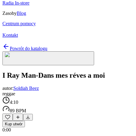
Radia In-store
Zasoby
Blog
Centrum pomocy
Kontakt
Powrót do katalogu
I Ray Man-Dans mes réves a moi
autor:
Soldiah Beez
reggae
4:10
89 BPM
Kup utwór
0:00