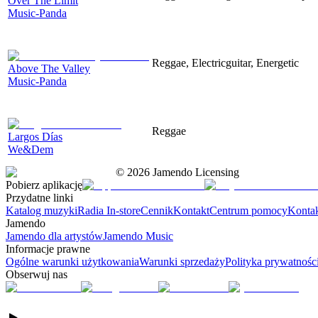
Over The Limit
Music-Panda
Reggae, Electricguitar, Energetic
Above The Valley
Music-Panda
Reggae
Largos Días
We&Dem
©
2026
Jamendo Licensing
Pobierz aplikację
Przydatne linki
Katalog muzyki
Radia In-store
Cennik
Kontakt
Centrum pomocy
Konta
Jamendo
Jamendo dla artystów
Jamendo Music
Informacje prawne
Ogólne warunki użytkowania
Warunki sprzedaży
Polityka prywatnośc
Obserwuj nas