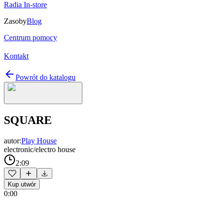
Radia In-store
Zasoby
Blog
Centrum pomocy
Kontakt
Powrót do katalogu
SQUARE
autor:
Play House
electronic/electro house
2:09
Kup utwór
0:00