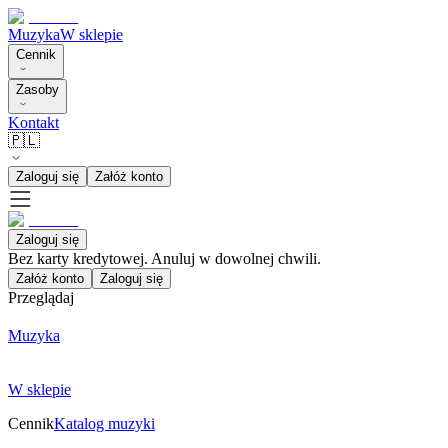
Muzyka
W sklepie
Cennik
Zasoby
Kontakt
🇵🇱
Zaloguj się
Załóż konto
Zaloguj się
Bez karty kredytowej. Anuluj w dowolnej chwili.
Załóż konto
Zaloguj się
Przeglądaj
Muzyka
W sklepie
Cennik
Katalog muzyki