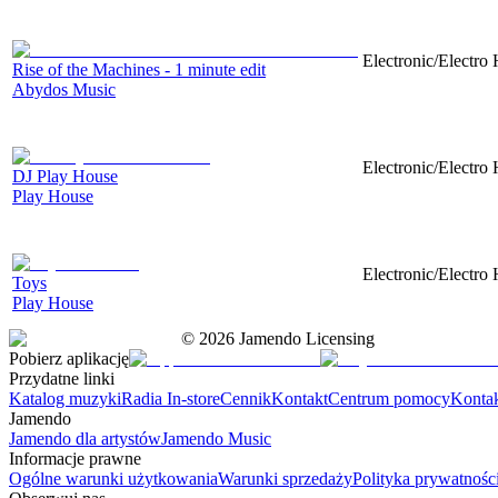
Electronic/Electro 
Rise of the Machines - 1 minute edit
Abydos Music
Electronic/Electro
DJ Play House
Play House
Electronic/Electro
Toys
Play House
©
2026
Jamendo Licensing
Pobierz aplikację
Przydatne linki
Katalog muzyki
Radia In-store
Cennik
Kontakt
Centrum pomocy
Konta
Jamendo
Jamendo dla artystów
Jamendo Music
Informacje prawne
Ogólne warunki użytkowania
Warunki sprzedaży
Polityka prywatnośc