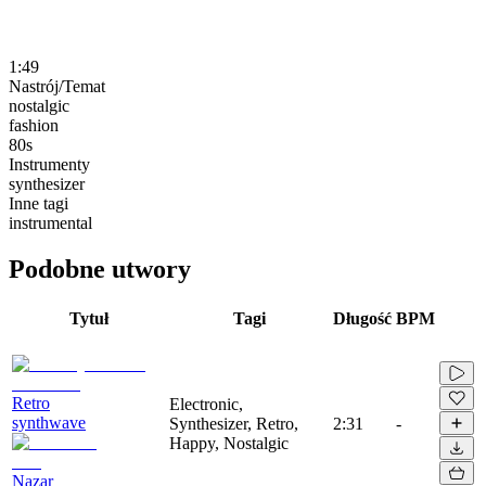
1:49
Nastrój/Temat
nostalgic
fashion
80s
Instrumenty
synthesizer
Inne tagi
instrumental
Podobne utwory
Tytuł
Tagi
Długość
BPM
Retro
Electronic,
synthwave
Synthesizer, Retro,
2:31
-
Happy, Nostalgic
Nazar