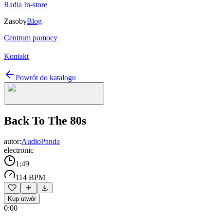
Radia In-store
Zasoby
Blog
Centrum pomocy
Kontakt
Powrót do katalogu
Back To The 80s
autor:
AudioPanda
electronic
1:49
114 BPM
Kup utwór
0:00