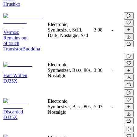
Hrushko
Electronic,
Synthesizer, Scifi,
3:08
-
Vermos:
Dark, Nostalgic, Sad
Remains out
of touch
TransistorBudddha
Electronic,
Synthesizer, Bass, 80s,
3:36
-
Half Written
Nostalgic
DJ35X
Electronic,
Synthesizer, Bass, 80s,
5:03
-
Discarded
Nostalgic
DJ35X