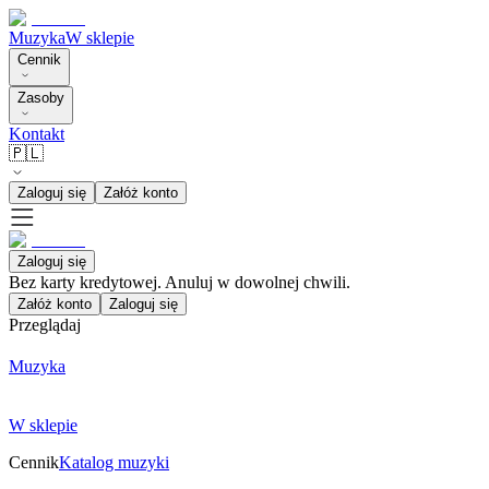
Muzyka
W sklepie
Cennik
Zasoby
Kontakt
🇵🇱
Zaloguj się
Załóż konto
Zaloguj się
Bez karty kredytowej. Anuluj w dowolnej chwili.
Załóż konto
Zaloguj się
Przeglądaj
Muzyka
W sklepie
Cennik
Katalog muzyki