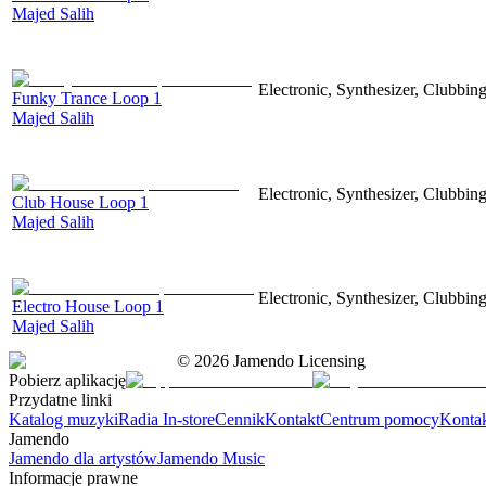
Majed Salih
Electronic, Synthesizer, Clubbin
Funky Trance Loop 1
Majed Salih
Electronic, Synthesizer, Clubbin
Club House Loop 1
Majed Salih
Electronic, Synthesizer, Clubbin
Electro House Loop 1
Majed Salih
©
2026
Jamendo Licensing
Pobierz aplikację
Przydatne linki
Katalog muzyki
Radia In-store
Cennik
Kontakt
Centrum pomocy
Konta
Jamendo
Jamendo dla artystów
Jamendo Music
Informacje prawne