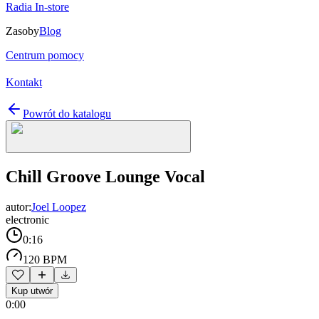
Radia In-store
Zasoby
Blog
Centrum pomocy
Kontakt
Powrót do katalogu
Chill Groove Lounge Vocal
autor:
Joel Loopez
electronic
0:16
120 BPM
Kup utwór
0:00