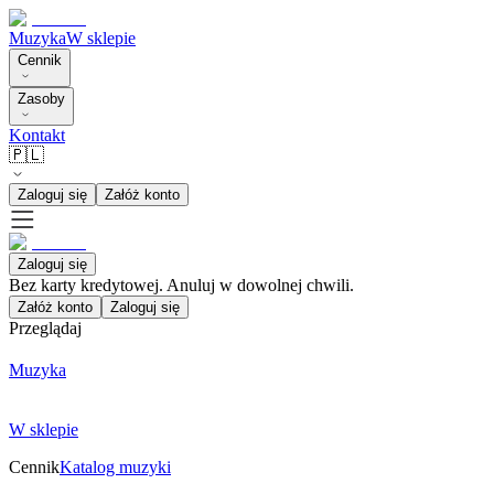
Muzyka
W sklepie
Cennik
Zasoby
Kontakt
🇵🇱
Zaloguj się
Załóż konto
Zaloguj się
Bez karty kredytowej. Anuluj w dowolnej chwili.
Załóż konto
Zaloguj się
Przeglądaj
Muzyka
W sklepie
Cennik
Katalog muzyki